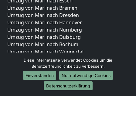
Umzug von Marl nach Essen
Umzug von Marl nach Bremen
Umzug von Marl nach Dresden
Umzug von Marl nach Hannover
Umzug von Marl nach Nürnberg
Umzug von Marl nach Duisburg
Umzug von Marl nach Bochum
Umzug von Marl nach Wuppertal
Umzug von Marl nach Bielefeld
Diese Internetseite verwendet Cookies um die
Umzug von Marl nach Bonn
Benutzerfreundlichkeit zu verbessern.
Umzug von Marl nach Münster
Einverstanden
Nur notwendige Cookies
Internationale-Umzüge
Datenschutzerklärung
Umzug von Marl nach Brasilien
Umzug von Marl nach Brunei Darussalam
Umzug von Marl nach Burkina Faso
Umzug von Marl nach Burundi
Umzug von Marl nach Chile
Umzug von Marl nach China