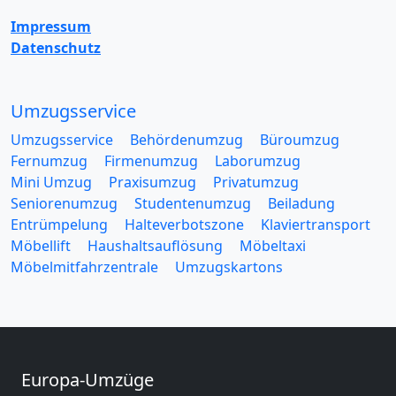
Impressum
Datenschutz
Umzugsservice
Umzugsservice
Behördenumzug
Büroumzug
Fernumzug
Firmenumzug
Laborumzug
Mini Umzug
Praxisumzug
Privatumzug
Seniorenumzug
Studentenumzug
Beiladung
Entrümpelung
Halteverbotszone
Klaviertransport
Möbellift
Haushaltsauflösung
Möbeltaxi
Möbelmitfahrzentrale
Umzugskartons
Europa-Umzüge