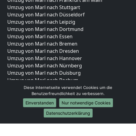
Umzug von Marl nach Frankfurt am Main
Umzug von Marl nach Stuttgart
Umzug von Marl nach Düsseldorf
Umzug von Marl nach Leipzig
Umzug von Marl nach Dortmund
Umzug von Marl nach Essen
Umzug von Marl nach Bremen
Umzug von Marl nach Dresden
Umzug von Marl nach Hannover
Umzug von Marl nach Nürnberg
Umzug von Marl nach Duisburg
Umzug von Marl nach Bochum
Umzug von Marl nach Wuppertal
Diese Internetseite verwendet Cookies um die
Benutzerfreundlichkeit zu verbessern.
Umzug von Marl nach Bielefeld
Umzug von Marl nach Bonn
Einverstanden
Nur notwendige Cookies
Umzug von Marl nach Münster
Datenschutzerklärung
Internationale-Umzüge
Umzug von Marl nach Brasilien