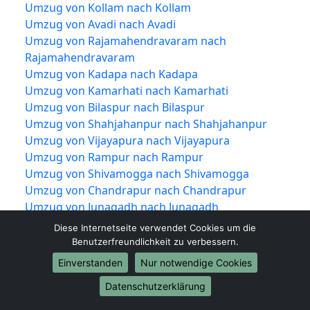
Umzug von Kollam nach Kollam
Umzug von Avadi nach Avadi
Umzug von Rajamahendravaram nach
Rajamahendravaram
Umzug von Kadapa nach Kadapa
Umzug von Kamarhati nach Kamarhati
Umzug von Bilaspur nach Bilaspur
Umzug von Shahjahanpur nach Shahjahanpur
Umzug von Vijayapura nach Vijayapura
Umzug von Rampur nach Rampur
Umzug von Shivamogga nach Shivamogga
Umzug von Chandrapur nach Chandrapur
Umzug von Junagadh nach Junagadh
Umzug von Thrissur nach Thrissur
Diese Internetseite verwendet Cookies um die
Umzug von Alwar nach Alwar
Benutzerfreundlichkeit zu verbessern.
Umzug von Bardhaman nach Bardhaman
Einverstanden
Nur notwendige Cookies
Umzug von Kulti nach Kulti
Datenschutzerklärung
Umzug von Kakinada nach Kakinada
Umzug von Nizamabad nach Nizamabad