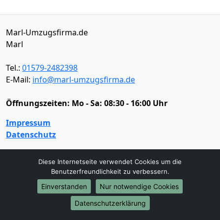
Marl-Umzugsfirma.de
Marl
Tel.:
01579-2482398
E-Mail:
info@marl-umzugsfirma.de
Öffnungszeiten:
Mo - Sa: 08:30 - 16:00 Uhr
Impressum
Datenschutz
Diese Internetseite verwendet Cookies um die
Umzugsservice
Benutzerfreundlichkeit zu verbessern.
Umzugsservice
Behördenumzug
Büroumzug
Einverstanden
Nur notwendige Cookies
Fernumzug
Firmenumzug
Laborumzug
Datenschutzerklärung
Mini Umzug
Praxisumzug
Privatumzug