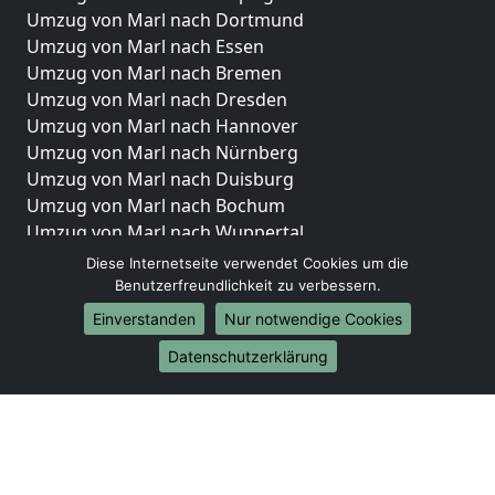
Umzug von Marl nach Dortmund
Umzug von Marl nach Essen
Umzug von Marl nach Bremen
Umzug von Marl nach Dresden
Umzug von Marl nach Hannover
Umzug von Marl nach Nürnberg
Umzug von Marl nach Duisburg
Umzug von Marl nach Bochum
Umzug von Marl nach Wuppertal
Umzug von Marl nach Bielefeld
Diese Internetseite verwendet Cookies um die
Umzug von Marl nach Bonn
Benutzerfreundlichkeit zu verbessern.
Umzug von Marl nach Münster
Einverstanden
Nur notwendige Cookies
Internationale-Umzüge
Datenschutzerklärung
Umzug von Marl nach Brasilien
Umzug von Marl nach Brunei Darussalam
Umzug von Marl nach Burkina Faso
Umzug von Marl nach Burundi