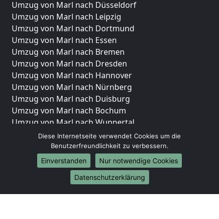
Umzug von Marl nach Düsseldorf
Umzug von Marl nach Leipzig
Umzug von Marl nach Dortmund
Umzug von Marl nach Essen
Umzug von Marl nach Bremen
Umzug von Marl nach Dresden
Umzug von Marl nach Hannover
Umzug von Marl nach Nürnberg
Umzug von Marl nach Duisburg
Umzug von Marl nach Bochum
Umzug von Marl nach Wuppertal
Umzug von Marl nach Bielefeld
Diese Internetseite verwendet Cookies um die
Umzug von Marl nach Bonn
Benutzerfreundlichkeit zu verbessern.
Umzug von Marl nach Münster
Einverstanden
Nur notwendige Cookies
Internationale-Umzüge
Datenschutzerklärung
Umzug von Marl nach Brasilien
Umzug von Marl nach Brunei Darussalam
Umzug von Marl nach Burkina Faso