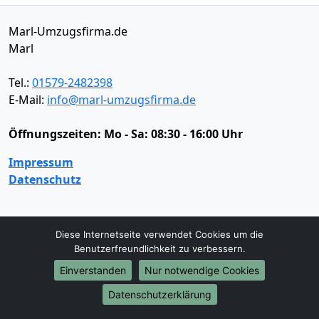
Marl-Umzugsfirma.de
Marl
Tel.:
01579-2482398
E-Mail:
info@marl-umzugsfirma.de
Öffnungszeiten:
Mo - Sa: 08:30 - 16:00 Uhr
Impressum
Datenschutz
Umzugsservice
Diese Internetseite verwendet Cookies um die
Benutzerfreundlichkeit zu verbessern.
Umzugsservice
Behördenumzug
Büroumzug
Fernumzug
Firmenumzug
Laborumzug
Einverstanden
Nur notwendige Cookies
Mini Umzug
Praxisumzug
Privatumzug
Datenschutzerklärung
Seniorenumzug
Studentenumzug
Beiladung