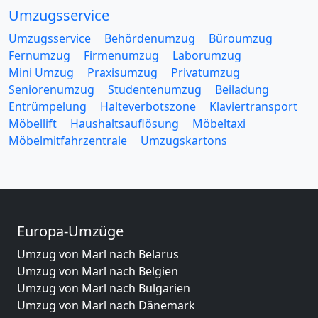
Umzugsservice
Umzugsservice
Behördenumzug
Büroumzug
Fernumzug
Firmenumzug
Laborumzug
Mini Umzug
Praxisumzug
Privatumzug
Seniorenumzug
Studentenumzug
Beiladung
Entrümpelung
Halteverbotszone
Klaviertransport
Möbellift
Haushaltsauflösung
Möbeltaxi
Möbelmitfahrzentrale
Umzugskartons
Europa-Umzüge
Umzug von Marl nach Belarus
Umzug von Marl nach Belgien
Umzug von Marl nach Bulgarien
Umzug von Marl nach Dänemark