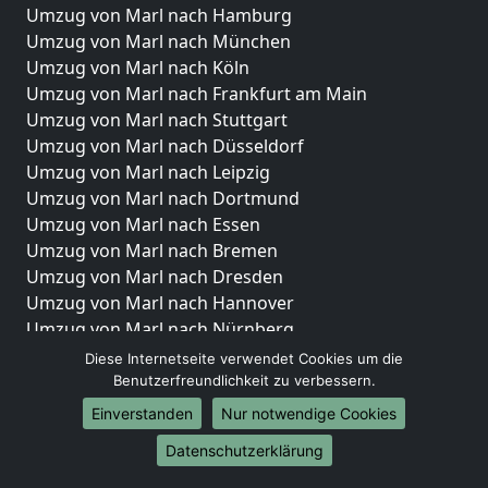
Umzug von Marl nach Hamburg
Umzug von Marl nach München
Umzug von Marl nach Köln
Umzug von Marl nach Frankfurt am Main
Umzug von Marl nach Stuttgart
Umzug von Marl nach Düsseldorf
Umzug von Marl nach Leipzig
Umzug von Marl nach Dortmund
Umzug von Marl nach Essen
Umzug von Marl nach Bremen
Umzug von Marl nach Dresden
Umzug von Marl nach Hannover
Umzug von Marl nach Nürnberg
Umzug von Marl nach Duisburg
Diese Internetseite verwendet Cookies um die
Umzug von Marl nach Bochum
Benutzerfreundlichkeit zu verbessern.
Umzug von Marl nach Wuppertal
Einverstanden
Nur notwendige Cookies
Umzug von Marl nach Bielefeld
Datenschutzerklärung
Umzug von Marl nach Bonn
Umzug von Marl nach Münster