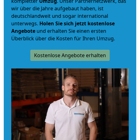
kompletter
Umzug
. Unser Partnernetzwerk, das
wir über die Jahre aufgebaut haben, ist
deutschlandweit und sogar international
unterwegs.
Holen Sie sich jetzt kostenlose
Angebote
und erhalten Sie einen ersten
Überblick über die Kosten für Ihren Umzug.
Kostenlose Angebote erhalten