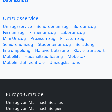
Datenschutz
Umzugsservice
Umzugsservice
Behördenumzug
Büroumzug
Fernumzug
Firmenumzug
Laborumzug
Mini Umzug
Praxisumzug
Privatumzug
Seniorenumzug
Studentenumzug
Beiladung
Entrümpelung
Halteverbotszone
Klaviertransport
Möbellift
Haushaltsauflösung
Möbeltaxi
Möbelmitfahrzentrale
Umzugskartons
Europa-Umzüge
Umzug von Marl nach Belarus
Umzug von Marl nach Belgien