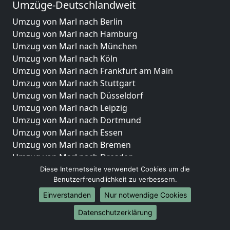
Umzüge-Deutschlandweit
Umzug von Marl nach Berlin
Umzug von Marl nach Hamburg
Umzug von Marl nach München
Umzug von Marl nach Köln
Umzug von Marl nach Frankfurt am Main
Umzug von Marl nach Stuttgart
Umzug von Marl nach Düsseldorf
Umzug von Marl nach Leipzig
Umzug von Marl nach Dortmund
Umzug von Marl nach Essen
Umzug von Marl nach Bremen
Umzug von Marl nach Dresden
Umzug von Marl nach Hannover
Diese Internetseite verwendet Cookies um die
Benutzerfreundlichkeit zu verbessern.
Umzug von Marl nach Nürnberg
Umzug von Marl nach Duisburg
Einverstanden
Nur notwendige Cookies
Umzug von Marl nach Bochum
Datenschutzerklärung
Umzug von Marl nach Wuppertal