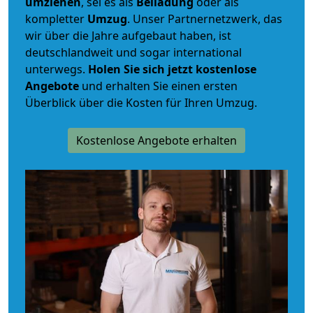
umziehen
, sei es als
Beiladung
oder als
kompletter
Umzug
. Unser Partnernetzwerk, das
wir über die Jahre aufgebaut haben, ist
deutschlandweit und sogar international
unterwegs.
Holen Sie sich jetzt kostenlose
Angebote
und erhalten Sie einen ersten
Überblick über die Kosten für Ihren Umzug.
Kostenlose Angebote erhalten