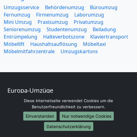
Umzugsservice
Behördenumzug
Büroumzug
Fernumzug
Firmenumzug
Laborumzug
Mini Umzug
Praxisumzug
Privatumzug
Seniorenumzug
Studentenumzug
Beiladung
Entrümpelung
Halteverbotszone
Klaviertransport
Möbellift
Haushaltsauflösung
Möbeltaxi
Möbelmitfahrzentrale
Umzugskartons
Europa-Umzüge
Umzug von Marl nach Belarus
Diese Internetseite verwendet Cookies um die
Umzug von Marl nach Belgien
Benutzerfreundlichkeit zu verbessern.
Umzug von Marl nach Bulgarien
Einverstanden
Nur notwendige Cookies
Umzug von Marl nach Dänemark
Datenschutzerklärung
Umzug von Marl nach England
Umzug von Marl nach Portugal