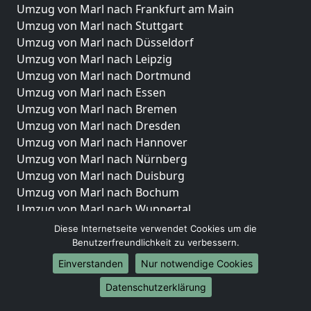
Umzug von Marl nach Frankfurt am Main
Umzug von Marl nach Stuttgart
Umzug von Marl nach Düsseldorf
Umzug von Marl nach Leipzig
Umzug von Marl nach Dortmund
Umzug von Marl nach Essen
Umzug von Marl nach Bremen
Umzug von Marl nach Dresden
Umzug von Marl nach Hannover
Umzug von Marl nach Nürnberg
Umzug von Marl nach Duisburg
Umzug von Marl nach Bochum
Umzug von Marl nach Wuppertal
Umzug von Marl nach Bielefeld
Diese Internetseite verwendet Cookies um die
Umzug von Marl nach Bonn
Benutzerfreundlichkeit zu verbessern.
Umzug von Marl nach Münster
Einverstanden
Nur notwendige Cookies
Internationale-Umzüge
Datenschutzerklärung
Umzug von Marl nach Brasilien