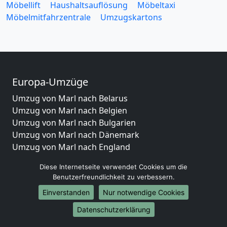
Möbellift
Haushaltsauflösung
Möbeltaxi
Möbelmitfahrzentrale
Umzugskartons
Europa-Umzüge
Umzug von Marl nach Belarus
Umzug von Marl nach Belgien
Umzug von Marl nach Bulgarien
Umzug von Marl nach Dänemark
Umzug von Marl nach England
Umzug von Marl nach Portugal
Diese Internetseite verwendet Cookies um die
Umzug von Marl nach Bosnien und Herzegowina
Benutzerfreundlichkeit zu verbessern.
Umzug von Marl nach Irland
Einverstanden
Nur notwendige Cookies
Umzug von Marl nach Lettland
Umzug von Marl nach Zypern
Datenschutzerklärung
Umzug von Marl nach Kroatien