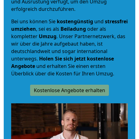
und Ausrüstung verfügt, um den Umzug
erfolgreich durchzuführen.
Bei uns können Sie
kostengünstig
und
stressfrei
umziehen
, sei es als
Beiladung
oder als
kompletter
Umzug
. Unser Partnernetzwerk, das
wir über die Jahre aufgebaut haben, ist
deutschlandweit und sogar international
unterwegs.
Holen Sie sich jetzt kostenlose
Angebote
und erhalten Sie einen ersten
Überblick über die Kosten für Ihren Umzug.
Kostenlose Angebote erhalten