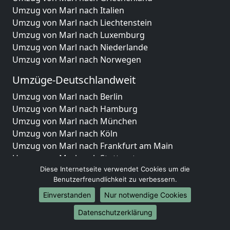
Umzug von Marl nach Italien
Umzug von Marl nach Liechtenstein
Umzug von Marl nach Luxemburg
Umzug von Marl nach Niederlande
Umzug von Marl nach Norwegen
Umzüge-Deutschlandweit
Umzug von Marl nach Berlin
Umzug von Marl nach Hamburg
Umzug von Marl nach München
Umzug von Marl nach Köln
Umzug von Marl nach Frankfurt am Main
Umzug von Marl nach Stuttgart
Umzug von Marl nach Düsseldorf
Diese Internetseite verwendet Cookies um die
Benutzerfreundlichkeit zu verbessern.
Umzug von Marl nach Leipzig
Umzug von Marl nach Dortmund
Einverstanden
Nur notwendige Cookies
Umzug von Marl nach Essen
Datenschutzerklärung
Umzug von Marl nach Bremen