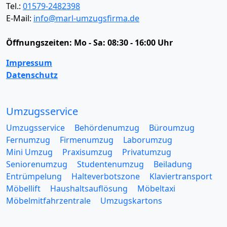
Tel.:
01579-2482398
E-Mail:
info@marl-umzugsfirma.de
Öffnungszeiten:
Mo - Sa: 08:30 - 16:00 Uhr
Impressum
Datenschutz
Umzugsservice
Umzugsservice
Behördenumzug
Büroumzug
Fernumzug
Firmenumzug
Laborumzug
Mini Umzug
Praxisumzug
Privatumzug
Seniorenumzug
Studentenumzug
Beiladung
Entrümpelung
Halteverbotszone
Klaviertransport
Möbellift
Haushaltsauflösung
Möbeltaxi
Möbelmitfahrzentrale
Umzugskartons