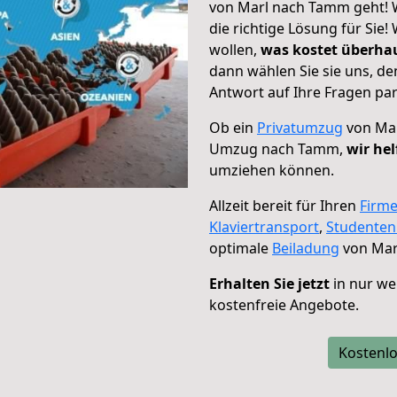
von Marl nach Tamm geht! W
die richtige Lösung für Sie
wollen,
was kostet überh
dann wählen Sie sie uns, d
Antwort auf Ihre Fragen par
Ob ein
Privatumzug
von Mar
Umzug nach Tamm,
wir hel
umziehen können.
Allzeit bereit für Ihren
Firm
Klaviertransport
,
Studente
optimale
Beiladung
von Mar
Erhalten Sie jetzt
in nur we
kostenfreie Angebote.
Kostenlo