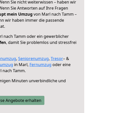
enn Sie nicht weiterwissen – haben wir
! Wenn Sie Antworten auf Ihre Fragen
aupt mein Umzug
von Marl nach Tamm –
enn wir haben immer die passende
at.
l nach Tamm oder ein gewerblicher
fen
, damit Sie problemlos und stressfrei
enumzug
,
Seniorenumzug
,
Tresor
– &
numzug
in Marl,
Fernumzug
oder eine
l nach Tamm.
nigen Minuten unverbindliche und
se Angebote erhalten