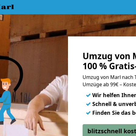
arl
Umzug von 
100 % Grati
Umzug von Marl nach
Umzüge ab 99€ – Koste
✓
Wir helfen Ihne
✓
Schnell & unverb
✓
Finden Sie das 
blitzschnell ko