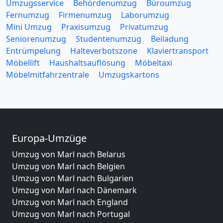
Umzugsservice
Behördenumzug
Büroumzug
Fernumzug
Firmenumzug
Laborumzug
Mini Umzug
Praxisumzug
Privatumzug
Seniorenumzug
Studentenumzug
Beiladung
Entrümpelung
Halteverbotszone
Klaviertransport
Möbellift
Haushaltsauflösung
Möbeltaxi
Möbelmitfahrzentrale
Umzugskartons
Europa-Umzüge
Umzug von Marl nach Belarus
Umzug von Marl nach Belgien
Umzug von Marl nach Bulgarien
Umzug von Marl nach Dänemark
Umzug von Marl nach England
Umzug von Marl nach Portugal