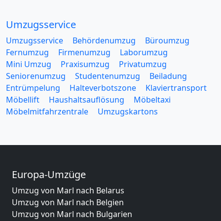
Umzugsservice
Umzugsservice
Behördenumzug
Büroumzug
Fernumzug
Firmenumzug
Laborumzug
Mini Umzug
Praxisumzug
Privatumzug
Seniorenumzug
Studentenumzug
Beiladung
Entrümpelung
Halteverbotszone
Klaviertransport
Möbellift
Haushaltsauflösung
Möbeltaxi
Möbelmitfahrzentrale
Umzugskartons
Europa-Umzüge
Umzug von Marl nach Belarus
Umzug von Marl nach Belgien
Umzug von Marl nach Bulgarien