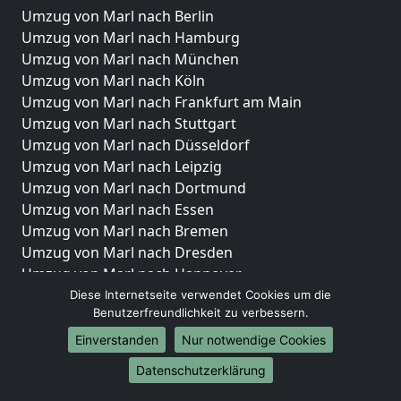
Umzug von Marl nach Berlin
Umzug von Marl nach Hamburg
Umzug von Marl nach München
Umzug von Marl nach Köln
Umzug von Marl nach Frankfurt am Main
Umzug von Marl nach Stuttgart
Umzug von Marl nach Düsseldorf
Umzug von Marl nach Leipzig
Umzug von Marl nach Dortmund
Umzug von Marl nach Essen
Umzug von Marl nach Bremen
Umzug von Marl nach Dresden
Umzug von Marl nach Hannover
Umzug von Marl nach Nürnberg
Diese Internetseite verwendet Cookies um die
Benutzerfreundlichkeit zu verbessern.
Umzug von Marl nach Duisburg
Umzug von Marl nach Bochum
Einverstanden
Nur notwendige Cookies
Umzug von Marl nach Wuppertal
Datenschutzerklärung
Umzug von Marl nach Bielefeld