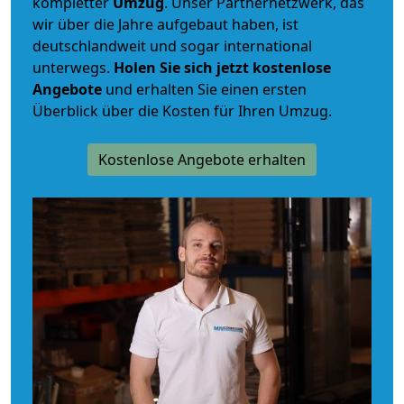
kompletter
Umzug
. Unser Partnernetzwerk, das
wir über die Jahre aufgebaut haben, ist
deutschlandweit und sogar international
unterwegs.
Holen Sie sich jetzt kostenlose
Angebote
und erhalten Sie einen ersten
Überblick über die Kosten für Ihren Umzug.
Kostenlose Angebote erhalten