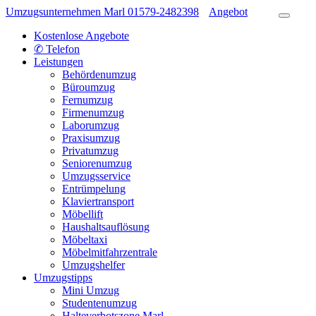
Umzugsunternehmen Marl
01579-2482398
Angebot
Kostenlose Angebote
✆ Telefon
Leistungen
Behördenumzug
Büroumzug
Fernumzug
Firmenumzug
Laborumzug
Praxisumzug
Privatumzug
Seniorenumzug
Umzugsservice
Entrümpelung
Klaviertransport
Möbellift
Haushaltsauflösung
Möbeltaxi
Möbelmitfahrzentrale
Umzugshelfer
Umzugstipps
Mini Umzug
Studentenumzug
Halteverbotszone Marl