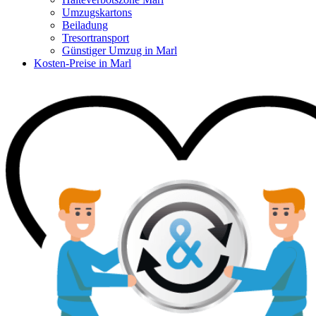
Umzugskartons
Beiladung
Tresortransport
Günstiger Umzug in Marl
Kosten-Preise in Marl