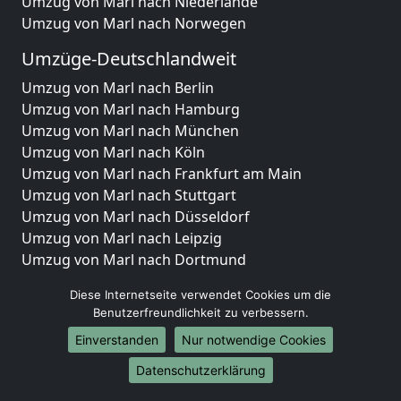
Umzug von Marl nach Niederlande
Umzug von Marl nach Norwegen
Umzüge-Deutschlandweit
Umzug von Marl nach Berlin
Umzug von Marl nach Hamburg
Umzug von Marl nach München
Umzug von Marl nach Köln
Umzug von Marl nach Frankfurt am Main
Umzug von Marl nach Stuttgart
Umzug von Marl nach Düsseldorf
Umzug von Marl nach Leipzig
Umzug von Marl nach Dortmund
Umzug von Marl nach Essen
Diese Internetseite verwendet Cookies um die
Umzug von Marl nach Bremen
Benutzerfreundlichkeit zu verbessern.
Umzug von Marl nach Dresden
Einverstanden
Nur notwendige Cookies
Umzug von Marl nach Hannover
Umzug von Marl nach Nürnberg
Datenschutzerklärung
Umzug von Marl nach Duisburg