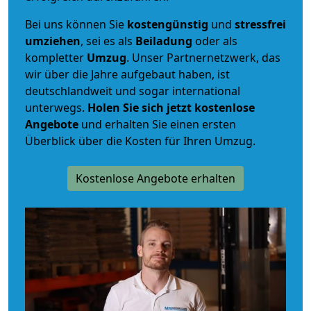
Bei uns können Sie
kostengünstig
und
stressfrei
umziehen
, sei es als
Beiladung
oder als
kompletter
Umzug
. Unser Partnernetzwerk, das
wir über die Jahre aufgebaut haben, ist
deutschlandweit und sogar international
unterwegs.
Holen Sie sich jetzt kostenlose
Angebote
und erhalten Sie einen ersten
Überblick über die Kosten für Ihren Umzug.
Kostenlose Angebote erhalten