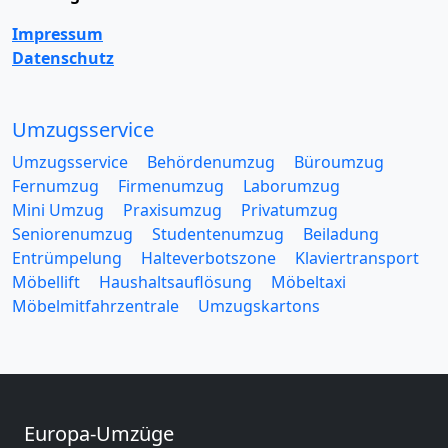
Impressum
Datenschutz
Umzugsservice
Umzugsservice
Behördenumzug
Büroumzug
Fernumzug
Firmenumzug
Laborumzug
Mini Umzug
Praxisumzug
Privatumzug
Seniorenumzug
Studentenumzug
Beiladung
Entrümpelung
Halteverbotszone
Klaviertransport
Möbellift
Haushaltsauflösung
Möbeltaxi
Möbelmitfahrzentrale
Umzugskartons
Europa-Umzüge