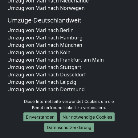
Umzug von Marl nach Niederlande
Umzug von Marl nach Norwegen
Umzüge-Deutschlandweit
Umzug von Marl nach Berlin
Umzug von Marl nach Hamburg
Umzug von Marl nach München
Umzug von Marl nach Köln
Umzug von Marl nach Frankfurt am Main
Umzug von Marl nach Stuttgart
Umzug von Marl nach Düsseldorf
Umzug von Marl nach Leipzig
Umzug von Marl nach Dortmund
Umzug von Marl nach Essen
Diese Internetseite verwendet Cookies um die
Umzug von Marl nach Bremen
Benutzerfreundlichkeit zu verbessern.
Umzug von Marl nach Dresden
Einverstanden
Nur notwendige Cookies
Umzug von Marl nach Hannover
Umzug von Marl nach Nürnberg
Datenschutzerklärung
Umzug von Marl nach Duisburg