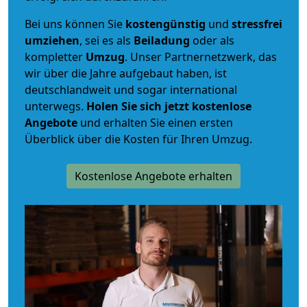
Bei uns können Sie
kostengünstig
und
stressfrei
umziehen
, sei es als
Beiladung
oder als
kompletter
Umzug
. Unser Partnernetzwerk, das
wir über die Jahre aufgebaut haben, ist
deutschlandweit und sogar international
unterwegs.
Holen Sie sich jetzt kostenlose
Angebote
und erhalten Sie einen ersten
Überblick über die Kosten für Ihren Umzug.
Kostenlose Angebote erhalten