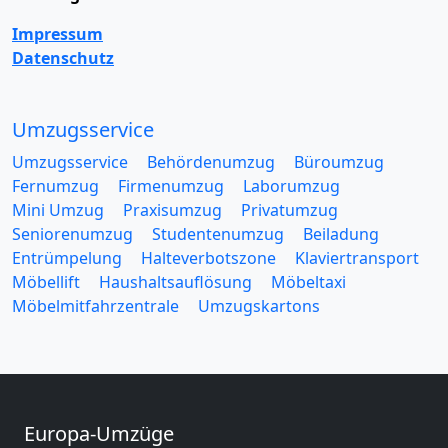
Impressum
Datenschutz
Umzugsservice
Umzugsservice
Behördenumzug
Büroumzug
Fernumzug
Firmenumzug
Laborumzug
Mini Umzug
Praxisumzug
Privatumzug
Seniorenumzug
Studentenumzug
Beiladung
Entrümpelung
Halteverbotszone
Klaviertransport
Möbellift
Haushaltsauflösung
Möbeltaxi
Möbelmitfahrzentrale
Umzugskartons
Europa-Umzüge