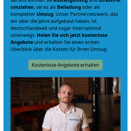
Bei uns können Sie
kostengünstig
und
stressfrei
umziehen
, sei es als
Beiladung
oder als
kompletter
Umzug
. Unser Partnernetzwerk, das
wir über die Jahre aufgebaut haben, ist
deutschlandweit und sogar international
unterwegs.
Holen Sie sich jetzt kostenlose
Angebote
und erhalten Sie einen ersten
Überblick über die Kosten für Ihren Umzug.
Kostenlose Angebote erhalten