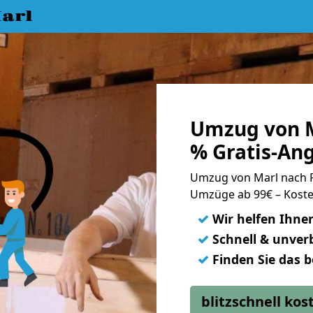
arl
Umzug von M
% Gratis-An
Umzug von Marl nach 
Umzüge ab 99€ – Koste
✓
Wir helfen Ihne
✓
Schnell & unverb
✓
Finden Sie das 
blitzschnell ko