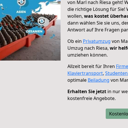
von Marl nach Riesa geht! W
die richtige Lösung für Sie
wollen,
was kostet überh
dann wählen Sie sie uns, d
Antwort auf Ihre Fragen par
Ob ein
Privatumzug
von Mar
Umzug nach Riesa,
wir hel
umziehen können.
Allzeit bereit für Ihren
Firm
Klaviertransport
,
Studente
optimale
Beiladung
von Marl
Erhalten Sie jetzt
in nur we
kostenfreie Angebote.
Kostenlo