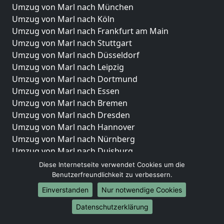
Umzug von Marl nach München
Umzug von Marl nach Köln
Umzug von Marl nach Frankfurt am Main
Umzug von Marl nach Stuttgart
Umzug von Marl nach Düsseldorf
Umzug von Marl nach Leipzig
Umzug von Marl nach Dortmund
Umzug von Marl nach Essen
Umzug von Marl nach Bremen
Umzug von Marl nach Dresden
Umzug von Marl nach Hannover
Umzug von Marl nach Nürnberg
Umzug von Marl nach Duisburg
Umzug von Marl nach Bochum
Diese Internetseite verwendet Cookies um die
Umzug von Marl nach Wuppertal
Benutzerfreundlichkeit zu verbessern.
Umzug von Marl nach Bielefeld
Einverstanden
Nur notwendige Cookies
Umzug von Marl nach Bonn
Datenschutzerklärung
Umzug von Marl nach Münster