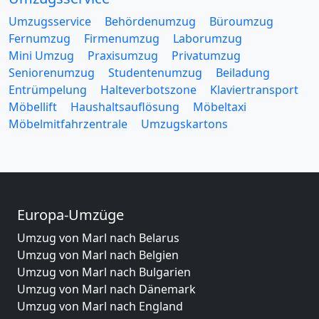
Umzugsservice
Behördenumzug
Büroumzug
Fernumzug
Firmenumzug
Laborumzug
Mini Umzug
Praxisumzug
Privatumzug
Seniorenumzug
Studentenumzug
Beiladung
Entrümpelung
Halteverbotszone
Klaviertransport
Möbellift
Haushaltsauflösung
Möbeltaxi
Möbelmitfahrzentrale
Umzugskartons
Europa-Umzüge
Umzug von Marl nach Belarus
Umzug von Marl nach Belgien
Umzug von Marl nach Bulgarien
Umzug von Marl nach Dänemark
Umzug von Marl nach England