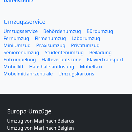
Datenschutz
Umzugsservice
Umzugsservice
Behördenumzug
Büroumzug
Fernumzug
Firmenumzug
Laborumzug
Mini Umzug
Praxisumzug
Privatumzug
Seniorenumzug
Studentenumzug
Beiladung
Entrümpelung
Halteverbotszone
Klaviertransport
Möbellift
Haushaltsauflösung
Möbeltaxi
Möbelmitfahrzentrale
Umzugskartons
Europa-Umzüge
Umzug von Marl nach Belarus
Umzug von Marl nach Belgien