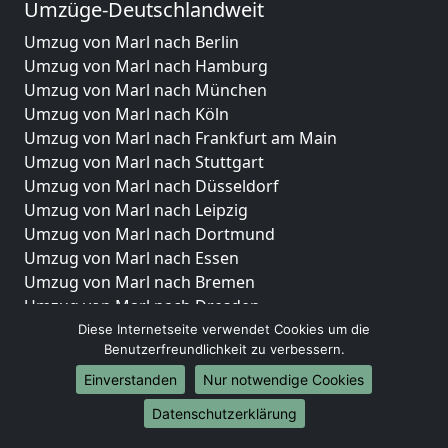
Umzüge-Deutschlandweit
Umzug von Marl nach Berlin
Umzug von Marl nach Hamburg
Umzug von Marl nach München
Umzug von Marl nach Köln
Umzug von Marl nach Frankfurt am Main
Umzug von Marl nach Stuttgart
Umzug von Marl nach Düsseldorf
Umzug von Marl nach Leipzig
Umzug von Marl nach Dortmund
Umzug von Marl nach Essen
Umzug von Marl nach Bremen
Umzug von Marl nach Dresden
Umzug von Marl nach Hannover
Diese Internetseite verwendet Cookies um die
Benutzerfreundlichkeit zu verbessern.
Umzug von Marl nach Nürnberg
Umzug von Marl nach Duisburg
Einverstanden
Nur notwendige Cookies
Umzug von Marl nach Bochum
Datenschutzerklärung
Umzug von Marl nach Wuppertal