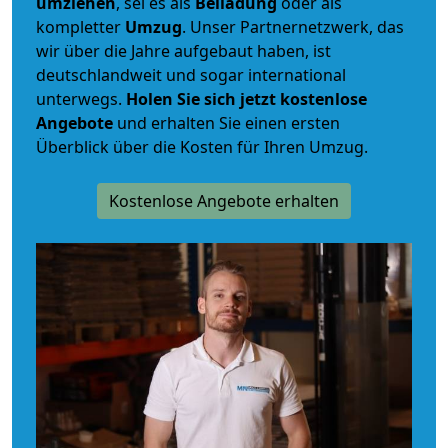
umziehen
, sei es als
Beiladung
oder als
kompletter
Umzug
. Unser Partnernetzwerk, das
wir über die Jahre aufgebaut haben, ist
deutschlandweit und sogar international
unterwegs.
Holen Sie sich jetzt kostenlose
Angebote
und erhalten Sie einen ersten
Überblick über die Kosten für Ihren Umzug.
Kostenlose Angebote erhalten