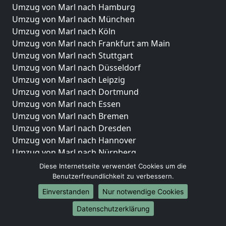
Umzug von Marl nach Hamburg
Umzug von Marl nach München
Umzug von Marl nach Köln
Umzug von Marl nach Frankfurt am Main
Umzug von Marl nach Stuttgart
Umzug von Marl nach Düsseldorf
Umzug von Marl nach Leipzig
Umzug von Marl nach Dortmund
Umzug von Marl nach Essen
Umzug von Marl nach Bremen
Umzug von Marl nach Dresden
Umzug von Marl nach Hannover
Umzug von Marl nach Nürnberg
Umzug von Marl nach Duisburg
Diese Internetseite verwendet Cookies um die
Umzug von Marl nach Bochum
Benutzerfreundlichkeit zu verbessern.
Umzug von Marl nach Wuppertal
Einverstanden
Nur notwendige Cookies
Umzug von Marl nach Bielefeld
Datenschutzerklärung
Umzug von Marl nach Bonn
Umzug von Marl nach Münster