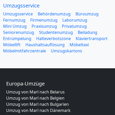
Umzugsservice
Umzugsservice
Behördenumzug
Büroumzug
Fernumzug
Firmenumzug
Laborumzug
Mini Umzug
Praxisumzug
Privatumzug
Seniorenumzug
Studentenumzug
Beiladung
Entrümpelung
Halteverbotszone
Klaviertransport
Möbellift
Haushaltsauflösung
Möbeltaxi
Möbelmitfahrzentrale
Umzugskartons
Europa-Umzüge
Umzug von Marl nach Belarus
Umzug von Marl nach Belgien
Umzug von Marl nach Bulgarien
Umzug von Marl nach Dänemark