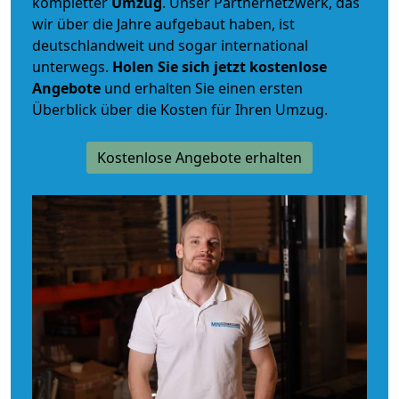
kompletter
Umzug
. Unser Partnernetzwerk, das
wir über die Jahre aufgebaut haben, ist
deutschlandweit und sogar international
unterwegs.
Holen Sie sich jetzt kostenlose
Angebote
und erhalten Sie einen ersten
Überblick über die Kosten für Ihren Umzug.
Kostenlose Angebote erhalten