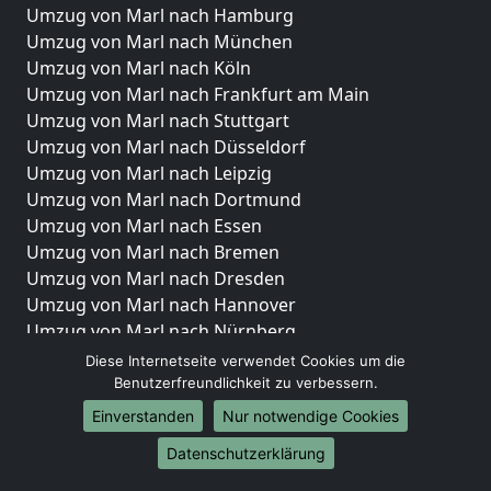
Umzug von Marl nach Hamburg
Umzug von Marl nach München
Umzug von Marl nach Köln
Umzug von Marl nach Frankfurt am Main
Umzug von Marl nach Stuttgart
Umzug von Marl nach Düsseldorf
Umzug von Marl nach Leipzig
Umzug von Marl nach Dortmund
Umzug von Marl nach Essen
Umzug von Marl nach Bremen
Umzug von Marl nach Dresden
Umzug von Marl nach Hannover
Umzug von Marl nach Nürnberg
Umzug von Marl nach Duisburg
Diese Internetseite verwendet Cookies um die
Umzug von Marl nach Bochum
Benutzerfreundlichkeit zu verbessern.
Umzug von Marl nach Wuppertal
Einverstanden
Nur notwendige Cookies
Umzug von Marl nach Bielefeld
Datenschutzerklärung
Umzug von Marl nach Bonn
Umzug von Marl nach Münster