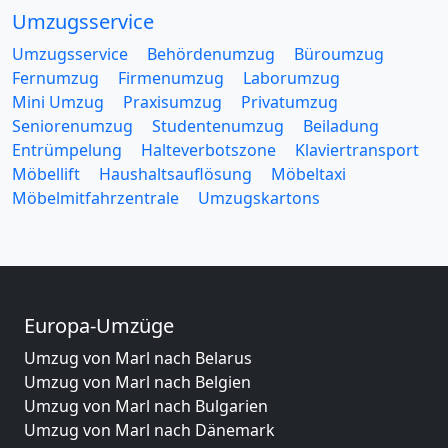
Umzugsservice
Umzugsservice
Behördenumzug
Büroumzug
Fernumzug
Firmenumzug
Laborumzug
Mini Umzug
Praxisumzug
Privatumzug
Seniorenumzug
Studentenumzug
Beiladung
Entrümpelung
Halteverbotszone
Klaviertransport
Möbellift
Haushaltsauflösung
Möbeltaxi
Möbelmitfahrzentrale
Umzugskartons
Europa-Umzüge
Umzug von Marl nach Belarus
Umzug von Marl nach Belgien
Umzug von Marl nach Bulgarien
Umzug von Marl nach Dänemark