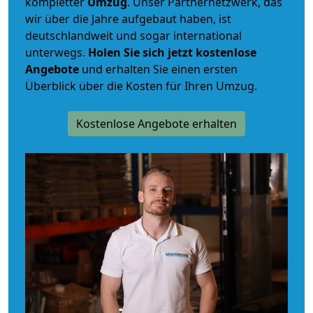
kompletter
Umzug
. Unser Partnernetzwerk, das
wir über die Jahre aufgebaut haben, ist
deutschlandweit und sogar international
unterwegs.
Holen Sie sich jetzt kostenlose
Angebote
und erhalten Sie einen ersten
Überblick über die Kosten für Ihren Umzug.
Kostenlose Angebote erhalten