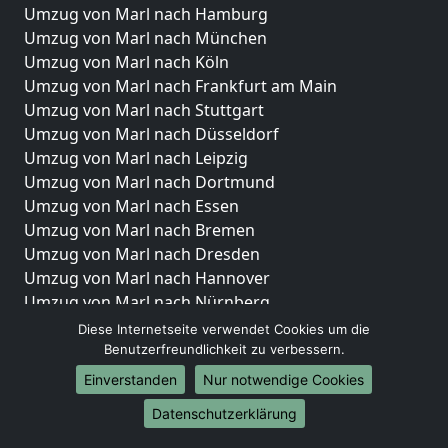
Umzug von Marl nach Hamburg
Umzug von Marl nach München
Umzug von Marl nach Köln
Umzug von Marl nach Frankfurt am Main
Umzug von Marl nach Stuttgart
Umzug von Marl nach Düsseldorf
Umzug von Marl nach Leipzig
Umzug von Marl nach Dortmund
Umzug von Marl nach Essen
Umzug von Marl nach Bremen
Umzug von Marl nach Dresden
Umzug von Marl nach Hannover
Umzug von Marl nach Nürnberg
Umzug von Marl nach Duisburg
Diese Internetseite verwendet Cookies um die
Umzug von Marl nach Bochum
Benutzerfreundlichkeit zu verbessern.
Umzug von Marl nach Wuppertal
Einverstanden
Nur notwendige Cookies
Umzug von Marl nach Bielefeld
Datenschutzerklärung
Umzug von Marl nach Bonn
Umzug von Marl nach Münster