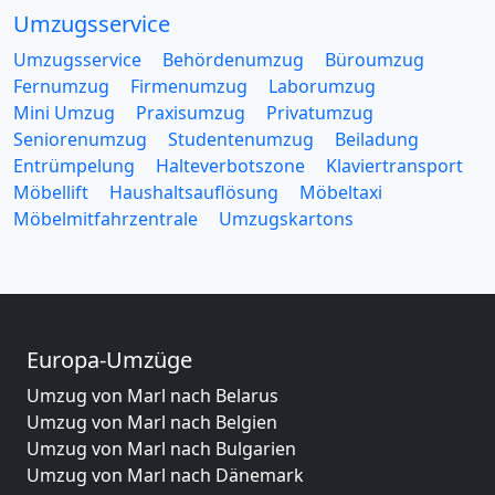
Umzugsservice
Umzugsservice
Behördenumzug
Büroumzug
Fernumzug
Firmenumzug
Laborumzug
Mini Umzug
Praxisumzug
Privatumzug
Seniorenumzug
Studentenumzug
Beiladung
Entrümpelung
Halteverbotszone
Klaviertransport
Möbellift
Haushaltsauflösung
Möbeltaxi
Möbelmitfahrzentrale
Umzugskartons
Europa-Umzüge
Umzug von Marl nach Belarus
Umzug von Marl nach Belgien
Umzug von Marl nach Bulgarien
Umzug von Marl nach Dänemark