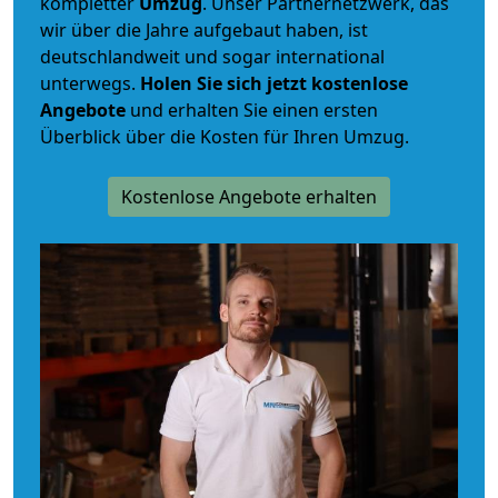
kompletter
Umzug
. Unser Partnernetzwerk, das
wir über die Jahre aufgebaut haben, ist
deutschlandweit und sogar international
unterwegs.
Holen Sie sich jetzt kostenlose
Angebote
und erhalten Sie einen ersten
Überblick über die Kosten für Ihren Umzug.
Kostenlose Angebote erhalten