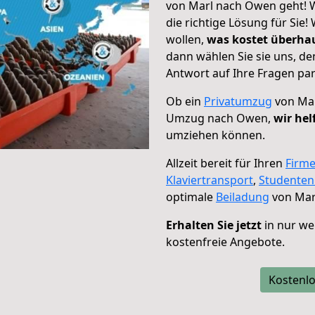
von Marl nach Owen geht! W
die richtige Lösung für Sie
wollen,
was kostet überh
dann wählen Sie sie uns, d
Antwort auf Ihre Fragen par
Ob ein
Privatumzug
von Mar
Umzug nach Owen,
wir hel
umziehen können.
Allzeit bereit für Ihren
Firm
Klaviertransport
,
Studente
optimale
Beiladung
von Mar
Erhalten Sie jetzt
in nur we
kostenfreie Angebote.
Kostenlo