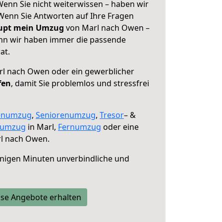
enn Sie nicht weiterwissen – haben wir
! Wenn Sie Antworten auf Ihre Fragen
aupt mein Umzug
von Marl nach Owen –
enn wir haben immer die passende
at.
l nach Owen oder ein gewerblicher
fen
, damit Sie problemlos und stressfrei
enumzug
,
Seniorenumzug
,
Tresor
– &
numzug
in Marl,
Fernumzug
oder eine
l nach Owen.
nigen Minuten unverbindliche und
se Angebote erhalten