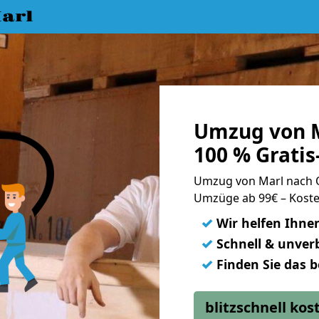
arl
Umzug von 
100 % Grati
Umzug von Marl nach
Umzüge ab 99€ – Koste
✓
Wir helfen Ihne
✓
Schnell & unverb
✓
Finden Sie das 
blitzschnell ko