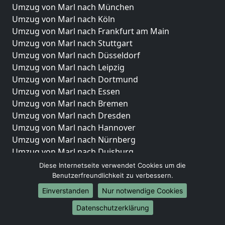
Umzug von Marl nach München
Umzug von Marl nach Köln
Umzug von Marl nach Frankfurt am Main
Umzug von Marl nach Stuttgart
Umzug von Marl nach Düsseldorf
Umzug von Marl nach Leipzig
Umzug von Marl nach Dortmund
Umzug von Marl nach Essen
Umzug von Marl nach Bremen
Umzug von Marl nach Dresden
Umzug von Marl nach Hannover
Umzug von Marl nach Nürnberg
Umzug von Marl nach Duisburg
Umzug von Marl nach Bochum
Diese Internetseite verwendet Cookies um die
Umzug von Marl nach Wuppertal
Benutzerfreundlichkeit zu verbessern.
Umzug von Marl nach Bielefeld
Einverstanden
Nur notwendige Cookies
Umzug von Marl nach Bonn
Datenschutzerklärung
Umzug von Marl nach Münster