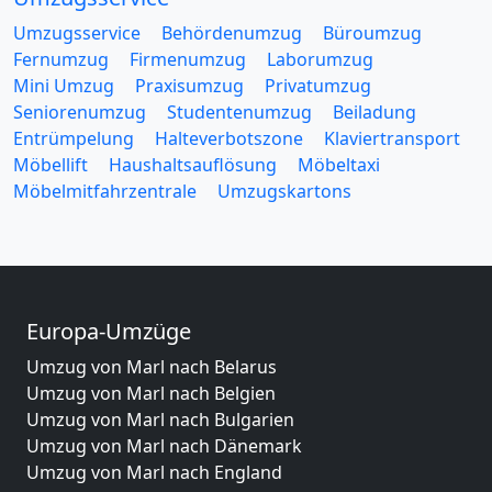
Umzugsservice
Behördenumzug
Büroumzug
Fernumzug
Firmenumzug
Laborumzug
Mini Umzug
Praxisumzug
Privatumzug
Seniorenumzug
Studentenumzug
Beiladung
Entrümpelung
Halteverbotszone
Klaviertransport
Möbellift
Haushaltsauflösung
Möbeltaxi
Möbelmitfahrzentrale
Umzugskartons
Europa-Umzüge
Umzug von Marl nach Belarus
Umzug von Marl nach Belgien
Umzug von Marl nach Bulgarien
Umzug von Marl nach Dänemark
Umzug von Marl nach England