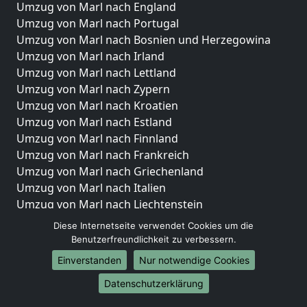
Umzug von Marl nach England
Umzug von Marl nach Portugal
Umzug von Marl nach Bosnien und Herzegowina
Umzug von Marl nach Irland
Umzug von Marl nach Lettland
Umzug von Marl nach Zypern
Umzug von Marl nach Kroatien
Umzug von Marl nach Estland
Umzug von Marl nach Finnland
Umzug von Marl nach Frankreich
Umzug von Marl nach Griechenland
Umzug von Marl nach Italien
Umzug von Marl nach Liechtenstein
Umzug von Marl nach Luxemburg
Diese Internetseite verwendet Cookies um die
Umzug von Marl nach Niederlande
Benutzerfreundlichkeit zu verbessern.
Umzug von Marl nach Norwegen
Einverstanden
Nur notwendige Cookies
Umzüge-Deutschlandweit
Datenschutzerklärung
Umzug von Marl nach Berlin