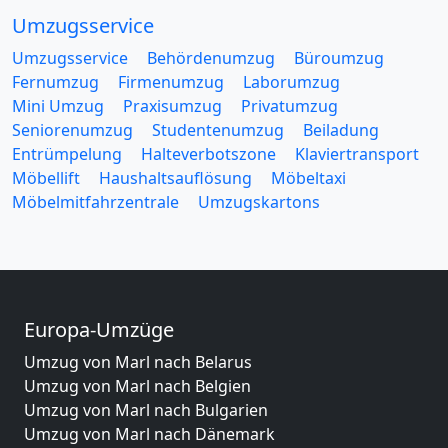
Umzugsservice
Umzugsservice
Behördenumzug
Büroumzug
Fernumzug
Firmenumzug
Laborumzug
Mini Umzug
Praxisumzug
Privatumzug
Seniorenumzug
Studentenumzug
Beiladung
Entrümpelung
Halteverbotszone
Klaviertransport
Möbellift
Haushaltsauflösung
Möbeltaxi
Möbelmitfahrzentrale
Umzugskartons
Europa-Umzüge
Umzug von Marl nach Belarus
Umzug von Marl nach Belgien
Umzug von Marl nach Bulgarien
Umzug von Marl nach Dänemark