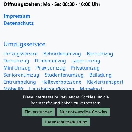
Öffnungszeiten:
Mo - Sa: 08:30 - 16:00 Uhr
Impressum
Datenschutz
Umzugsservice
Umzugsservice
Behördenumzug
Büroumzug
Fernumzug
Firmenumzug
Laborumzug
Mini Umzug
Praxisumzug
Privatumzug
Seniorenumzug
Studentenumzug
Beiladung
Entrümpelung
Halteverbotszone
Klaviertransport
Möbellift
Haushaltsauflösung
Möbeltaxi
Möbelmitfahrzentrale
Umzugskartons
Diese Internetseite verwendet Cookies um die
Benutzerfreundlichkeit zu verbessern.
Einverstanden
Nur notwendige Cookies
Datenschutzerklärung