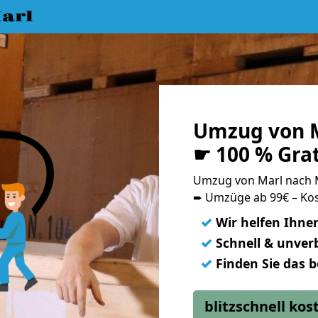
arl
Umzug von M
☛ 100 % Gra
Umzug von Marl nach
➨ Umzüge ab 99€ – Kos
✓
Wir helfen Ihne
✓
Schnell & unverb
✓
Finden Sie das 
blitzschnell ko