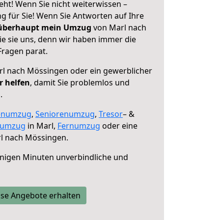
ht! Wenn Sie nicht weiterwissen –
ng für Sie! Wenn Sie Antworten auf Ihre
 überhaupt mein Umzug
von Marl nach
e sie uns, denn wir haben immer die
Fragen parat.
l nach Mössingen oder ein gewerblicher
r helfen
, damit Sie problemlos und
.
enumzug
,
Seniorenumzug
,
Tresor
– &
numzug
in Marl,
Fernumzug
oder eine
l nach Mössingen.
nigen Minuten unverbindliche und
se Angebote erhalten