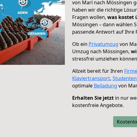
von Marl nach Mössingen ge
haben wir die richtige Lösu
Fragen wollen,
was kostet
Mössingen – dann wählen Si
passende Antwort auf Ihre 
Ob ein
Privatumzug
von Mar
Umzug nach Mössingen,
wi
stressfrei umziehen können
Allzeit bereit für Ihren
Firm
Klaviertransport
,
Studente
optimale
Beiladung
von Mar
Erhalten Sie jetzt
in nur we
kostenfreie Angebote.
Kostenlo