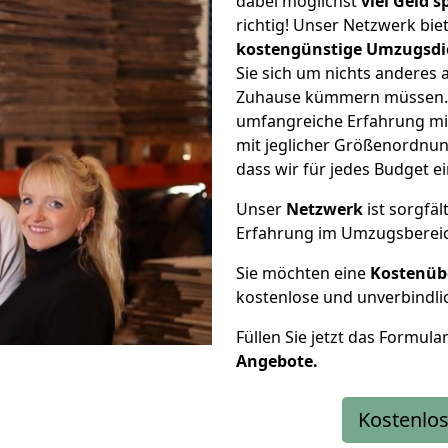
dabei möglichst
viel Geld 
richtig! Unser Netzwerk bi
kostengünstige Umzugsdi
Sie sich um nichts anderes 
Zuhause kümmern müssen. W
umfangreiche Erfahrung m
mit jeglicher Größenordnun
dass wir für jedes Budget 
Unser
Netzwerk
ist sorgfäl
Erfahrung im Umzugsberei
Sie möchten eine
Kostenüb
kostenlose und unverbindli
Füllen Sie jetzt das Formula
Angebote.
Kostenlos