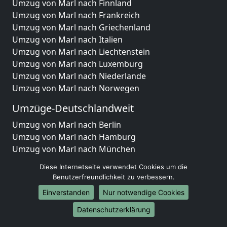
Umzug von Marl nach Finnland
Umzug von Marl nach Frankreich
Umzug von Marl nach Griechenland
Umzug von Marl nach Italien
Umzug von Marl nach Liechtenstein
Umzug von Marl nach Luxemburg
Umzug von Marl nach Niederlande
Umzug von Marl nach Norwegen
Umzüge-Deutschlandweit
Umzug von Marl nach Berlin
Umzug von Marl nach Hamburg
Umzug von Marl nach München
Umzug von Marl nach Köln
Diese Internetseite verwendet Cookies um die
Umzug von Marl nach Frankfurt am Main
Benutzerfreundlichkeit zu verbessern.
Umzug von Marl nach Stuttgart
Einverstanden
Nur notwendige Cookies
Umzug von Marl nach Düsseldorf
Umzug von Marl nach Leipzig
Datenschutzerklärung
Umzug von Marl nach Dortmund