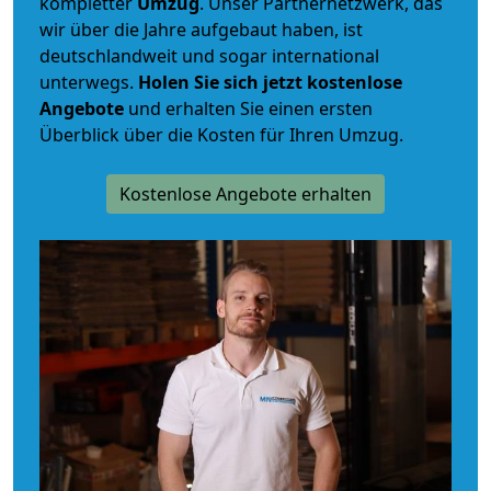
kompletter
Umzug
. Unser Partnernetzwerk, das
wir über die Jahre aufgebaut haben, ist
deutschlandweit und sogar international
unterwegs.
Holen Sie sich jetzt kostenlose
Angebote
und erhalten Sie einen ersten
Überblick über die Kosten für Ihren Umzug.
Kostenlose Angebote erhalten