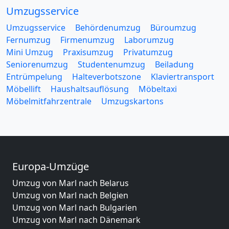
Umzugsservice
Umzugsservice
Behördenumzug
Büroumzug
Fernumzug
Firmenumzug
Laborumzug
Mini Umzug
Praxisumzug
Privatumzug
Seniorenumzug
Studentenumzug
Beiladung
Entrümpelung
Halteverbotszone
Klaviertransport
Möbellift
Haushaltsauflösung
Möbeltaxi
Möbelmitfahrzentrale
Umzugskartons
Europa-Umzüge
Umzug von Marl nach Belarus
Umzug von Marl nach Belgien
Umzug von Marl nach Bulgarien
Umzug von Marl nach Dänemark