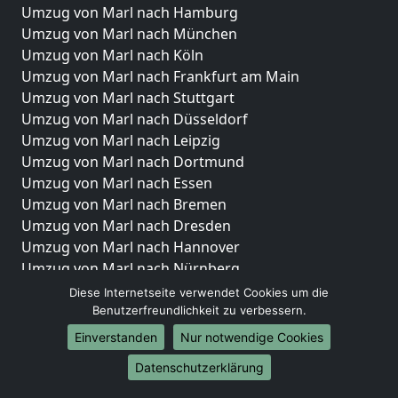
Umzug von Marl nach Hamburg
Umzug von Marl nach München
Umzug von Marl nach Köln
Umzug von Marl nach Frankfurt am Main
Umzug von Marl nach Stuttgart
Umzug von Marl nach Düsseldorf
Umzug von Marl nach Leipzig
Umzug von Marl nach Dortmund
Umzug von Marl nach Essen
Umzug von Marl nach Bremen
Umzug von Marl nach Dresden
Umzug von Marl nach Hannover
Umzug von Marl nach Nürnberg
Umzug von Marl nach Duisburg
Diese Internetseite verwendet Cookies um die
Umzug von Marl nach Bochum
Benutzerfreundlichkeit zu verbessern.
Umzug von Marl nach Wuppertal
Einverstanden
Nur notwendige Cookies
Umzug von Marl nach Bielefeld
Datenschutzerklärung
Umzug von Marl nach Bonn
Umzug von Marl nach Münster