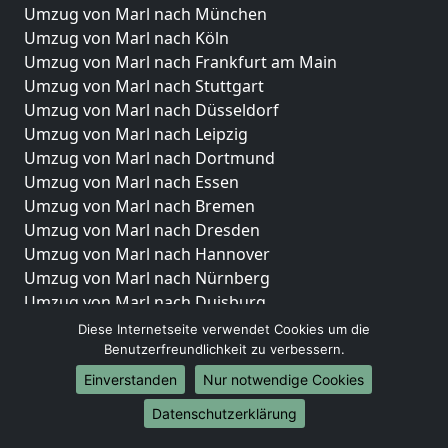
Umzug von Marl nach München
Umzug von Marl nach Köln
Umzug von Marl nach Frankfurt am Main
Umzug von Marl nach Stuttgart
Umzug von Marl nach Düsseldorf
Umzug von Marl nach Leipzig
Umzug von Marl nach Dortmund
Umzug von Marl nach Essen
Umzug von Marl nach Bremen
Umzug von Marl nach Dresden
Umzug von Marl nach Hannover
Umzug von Marl nach Nürnberg
Umzug von Marl nach Duisburg
Umzug von Marl nach Bochum
Diese Internetseite verwendet Cookies um die
Umzug von Marl nach Wuppertal
Benutzerfreundlichkeit zu verbessern.
Umzug von Marl nach Bielefeld
Einverstanden
Nur notwendige Cookies
Umzug von Marl nach Bonn
Datenschutzerklärung
Umzug von Marl nach Münster