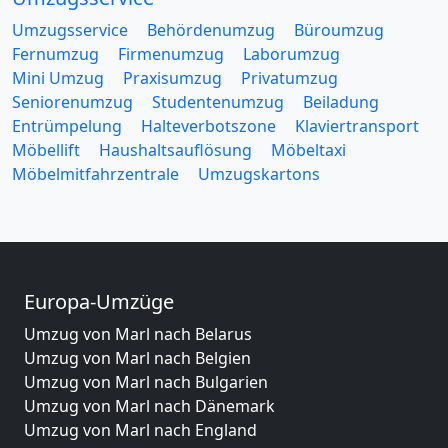
Umzugsservice
Behördenumzug
Büroumzug
Fernumzug
Firmenumzug
Laborumzug
Mini Umzug
Praxisumzug
Privatumzug
Seniorenumzug
Studentenumzug
Beiladung
Entrümpelung
Halteverbotszone
Klaviertransport
Möbellift
Haushaltsauflösung
Möbeltaxi
Möbelmitfahrzentrale
Umzugskartons
Europa-Umzüge
Umzug von Marl nach Belarus
Umzug von Marl nach Belgien
Umzug von Marl nach Bulgarien
Umzug von Marl nach Dänemark
Umzug von Marl nach England