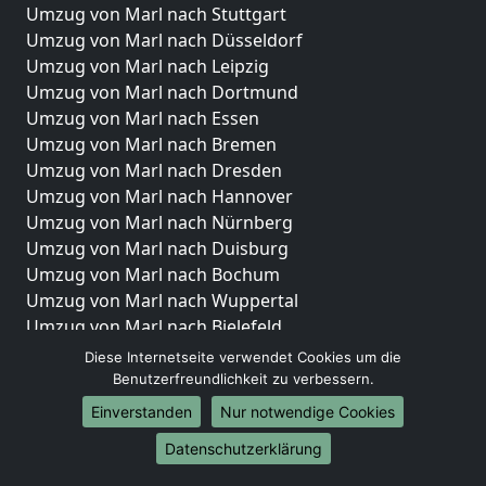
Umzug von Marl nach Stuttgart
Umzug von Marl nach Düsseldorf
Umzug von Marl nach Leipzig
Umzug von Marl nach Dortmund
Umzug von Marl nach Essen
Umzug von Marl nach Bremen
Umzug von Marl nach Dresden
Umzug von Marl nach Hannover
Umzug von Marl nach Nürnberg
Umzug von Marl nach Duisburg
Umzug von Marl nach Bochum
Umzug von Marl nach Wuppertal
Umzug von Marl nach Bielefeld
Umzug von Marl nach Bonn
Diese Internetseite verwendet Cookies um die
Umzug von Marl nach Münster
Benutzerfreundlichkeit zu verbessern.
Einverstanden
Nur notwendige Cookies
Internationale-Umzüge
Datenschutzerklärung
Umzug von Marl nach Brasilien
Umzug von Marl nach Brunei Darussalam