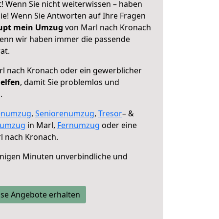
! Wenn Sie nicht weiterwissen – haben
 Sie! Wenn Sie Antworten auf Ihre Fragen
aupt mein Umzug
von Marl nach Kronach
 denn wir haben immer die passende
at.
l nach Kronach oder ein gewerblicher
helfen
, damit Sie problemlos und
.
enumzug
,
Seniorenumzug
,
Tresor
– &
numzug
in Marl,
Fernumzug
oder eine
l nach Kronach.
nigen Minuten unverbindliche und
se Angebote erhalten