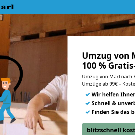
arl
Umzug von M
100 % Grati
Umzug von Marl nach 
Umzüge ab 99€ – Koste
✓
Wir helfen Ihne
✓
Schnell & unverb
✓
Finden Sie das 
blitzschnell ko