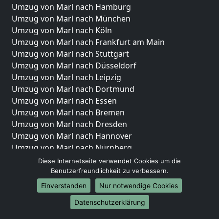
Umzug von Marl nach Hamburg
Umzug von Marl nach München
Umzug von Marl nach Köln
Umzug von Marl nach Frankfurt am Main
Umzug von Marl nach Stuttgart
Umzug von Marl nach Düsseldorf
Umzug von Marl nach Leipzig
Umzug von Marl nach Dortmund
Umzug von Marl nach Essen
Umzug von Marl nach Bremen
Umzug von Marl nach Dresden
Umzug von Marl nach Hannover
Umzug von Marl nach Nürnberg
Umzug von Marl nach Duisburg
Diese Internetseite verwendet Cookies um die
Umzug von Marl nach Bochum
Benutzerfreundlichkeit zu verbessern.
Umzug von Marl nach Wuppertal
Einverstanden
Nur notwendige Cookies
Umzug von Marl nach Bielefeld
Datenschutzerklärung
Umzug von Marl nach Bonn
Umzug von Marl nach Münster