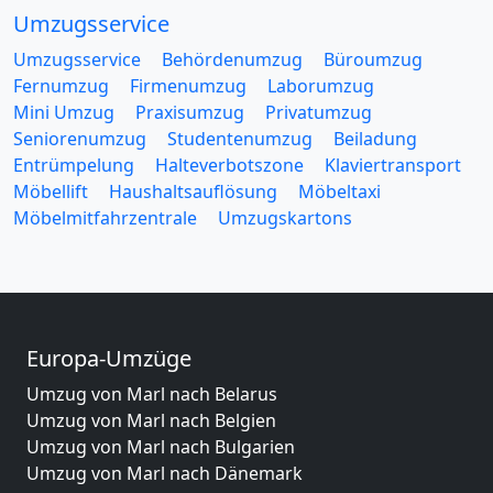
Umzugsservice
Umzugsservice
Behördenumzug
Büroumzug
Fernumzug
Firmenumzug
Laborumzug
Mini Umzug
Praxisumzug
Privatumzug
Seniorenumzug
Studentenumzug
Beiladung
Entrümpelung
Halteverbotszone
Klaviertransport
Möbellift
Haushaltsauflösung
Möbeltaxi
Möbelmitfahrzentrale
Umzugskartons
Europa-Umzüge
Umzug von Marl nach Belarus
Umzug von Marl nach Belgien
Umzug von Marl nach Bulgarien
Umzug von Marl nach Dänemark