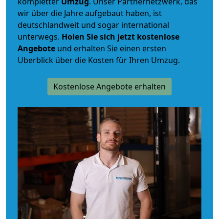
kompletter
Umzug
. Unser Partnernetzwerk, das
wir über die Jahre aufgebaut haben, ist
deutschlandweit und sogar international
unterwegs.
Holen Sie sich jetzt kostenlose
Angebote
und erhalten Sie einen ersten
Überblick über die Kosten für Ihren Umzug.
Kostenlose Angebote erhalten