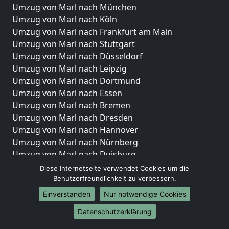
Umzug von Marl nach München
Umzug von Marl nach Köln
Umzug von Marl nach Frankfurt am Main
Umzug von Marl nach Stuttgart
Umzug von Marl nach Düsseldorf
Umzug von Marl nach Leipzig
Umzug von Marl nach Dortmund
Umzug von Marl nach Essen
Umzug von Marl nach Bremen
Umzug von Marl nach Dresden
Umzug von Marl nach Hannover
Umzug von Marl nach Nürnberg
Umzug von Marl nach Duisburg
Umzug von Marl nach Bochum
Diese Internetseite verwendet Cookies um die
Umzug von Marl nach Wuppertal
Benutzerfreundlichkeit zu verbessern.
Umzug von Marl nach Bielefeld
Einverstanden
Nur notwendige Cookies
Umzug von Marl nach Bonn
Datenschutzerklärung
Umzug von Marl nach Münster