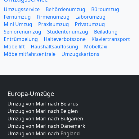
Umzugsservice
Behördenumzug
Büroumzug
Fernumzug
Firmenumzug
Laborumzug
Mini Umzug
Praxisumzug
Privatumzug
Seniorenumzug
Studentenumzug
Beiladung
Entrümpelung
Halteverbotszone
Klaviertransport
Möbellift
Haushaltsauflösung
Möbeltaxi
Möbelmitfahrzentrale
Umzugskartons
Europa-Umzüge
Umzug von Marl nach Belarus
Umzug von Marl nach Belgien
Umzug von Marl nach Bulgarien
Umzug von Marl nach Dänemark
Umzug von Marl nach England