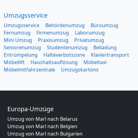
Umzugsservice
Umzugsservice
Behördenumzug
Büroumzug
Fernumzug
Firmenumzug
Laborumzug
Mini Umzug
Praxisumzug
Privatumzug
Seniorenumzug
Studentenumzug
Beiladung
Entrümpelung
Halteverbotszone
Klaviertransport
Möbellift
Haushaltsauflösung
Möbeltaxi
Möbelmitfahrzentrale
Umzugskartons
Europa-Umzüge
Umzug von Marl nach Belarus
Umzug von Marl nach Belgien
Umzug von Marl nach Bulgarien