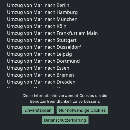
Umzug von Marl nach Berlin
Umzug von Marl nach Hamburg
Umzug von Marl nach München
Umzug von Marl nach Köln
Umzug von Marl nach Frankfurt am Main
Umzug von Marl nach Stuttgart
Umzug von Marl nach Düsseldorf
Umzug von Marl nach Leipzig
Umzug von Marl nach Dortmund
Umzug von Marl nach Essen
Umzug von Marl nach Bremen
Umzug von Marl nach Dresden
Umzug von Marl nach Hannover
Umzug von Marl nach Nürnberg
Diese Internetseite verwendet Cookies um die
Benutzerfreundlichkeit zu verbessern.
Umzug von Marl nach Duisburg
Umzug von Marl nach Bochum
Einverstanden
Nur notwendige Cookies
Umzug von Marl nach Wuppertal
Datenschutzerklärung
Umzug von Marl nach Bielefeld