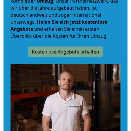
kompletter
Umzug
. Unser Partnernetzwerk, das
wir über die Jahre aufgebaut haben, ist
deutschlandweit und sogar international
unterwegs.
Holen Sie sich jetzt kostenlose
Angebote
und erhalten Sie einen ersten
Überblick über die Kosten für Ihren Umzug.
Kostenlose Angebote erhalten