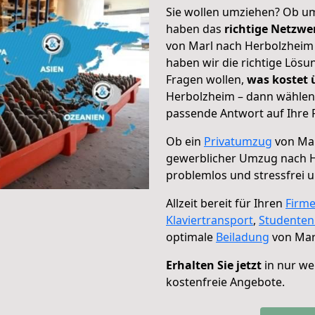
Sie wollen umziehen? Ob um
haben das
richtige Netzw
von Marl nach Herbolzheim 
haben wir die richtige Lösu
Fragen wollen,
was kostet
Herbolzheim – dann wählen 
passende Antwort auf Ihre 
Ob ein
Privatumzug
von Mar
gewerblicher Umzug nach 
problemlos und stressfrei 
Allzeit bereit für Ihren
Firm
Klaviertransport
,
Studente
optimale
Beiladung
von Mar
Erhalten Sie jetzt
in nur we
kostenfreie Angebote.