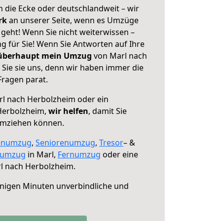
 die Ecke oder deutschlandweit – wir
erk
an unserer Seite, wenn es Umzüge
geht! Wenn Sie nicht weiterwissen –
ng für Sie! Wenn Sie Antworten auf Ihre
 überhaupt mein Umzug
von Marl nach
Sie sie uns, denn wir haben immer die
Fragen parat.
l nach Herbolzheim oder ein
Herbolzheim,
wir helfen
, damit Sie
umziehen können.
enumzug
,
Seniorenumzug
,
Tresor
– &
numzug
in Marl,
Fernumzug
oder eine
l nach Herbolzheim.
nigen Minuten unverbindliche und