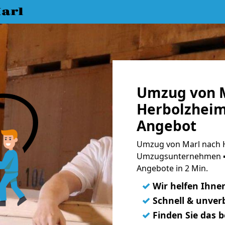
arl
Umzug von M
Herbolzheim
Angebot
Umzug von Marl nach H
Umzugsunternehmen ➨
Angebote in 2 Min.
✓
Wir helfen Ihne
✓
Schnell & unverb
✓
Finden Sie das 