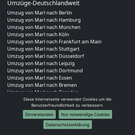
Umzüge-Deutschlandweit
Umzug von Marl nach Berlin
Umzug von Marl nach Hamburg
Umzug von Marl nach München
Umzug von Marl nach Köln
Umzug von Marl nach Frankfurt am Main
Umzug von Marl nach Stuttgart
Umzug von Marl nach Düsseldorf
Umzug von Marl nach Leipzig
Umzug von Marl nach Dortmund
Umzug von Marl nach Essen
Umzug von Marl nach Bremen
Umzug von Marl nach Dresden
Umzug von Marl nach Hannover
Diese Internetseite verwendet Cookies um die
Benutzerfreundlichkeit zu verbessern.
Umzug von Marl nach Nürnberg
Umzug von Marl nach Duisburg
Einverstanden
Nur notwendige Cookies
Umzug von Marl nach Bochum
Datenschutzerklärung
Umzug von Marl nach Wuppertal