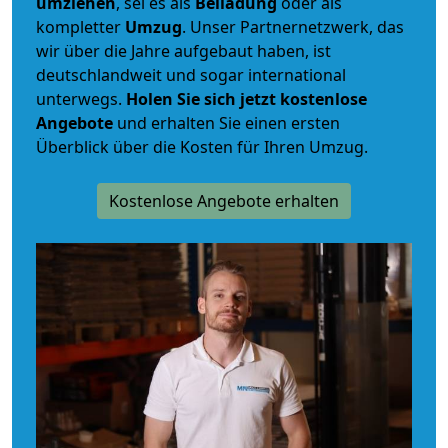
umziehen
, sei es als
Beiladung
oder als
kompletter
Umzug
. Unser Partnernetzwerk, das
wir über die Jahre aufgebaut haben, ist
deutschlandweit und sogar international
unterwegs.
Holen Sie sich jetzt kostenlose
Angebote
und erhalten Sie einen ersten
Überblick über die Kosten für Ihren Umzug.
Kostenlose Angebote erhalten