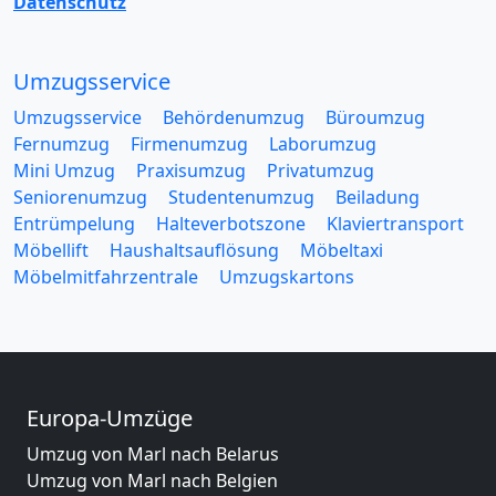
Datenschutz
Umzugsservice
Umzugsservice
Behördenumzug
Büroumzug
Fernumzug
Firmenumzug
Laborumzug
Mini Umzug
Praxisumzug
Privatumzug
Seniorenumzug
Studentenumzug
Beiladung
Entrümpelung
Halteverbotszone
Klaviertransport
Möbellift
Haushaltsauflösung
Möbeltaxi
Möbelmitfahrzentrale
Umzugskartons
Europa-Umzüge
Umzug von Marl nach Belarus
Umzug von Marl nach Belgien