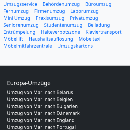
Umzugsservice
Behördenumzug
Büroumzug
Fernumzug
Firmenumzug
Laborumzug
Mini Umzug
Praxisumzug
Privatumzug
Seniorenumzug
Studentenumzug
Beiladung
Entrümpelung
Halteverbotszone
Klaviertransport
Möbellift
Haushaltsauflösung
Möbeltaxi
Möbelmitfahrzentrale
Umzugskartons
Europa-Umzüge
Umzug von Marl nach Belarus
Umzug von Marl nach Belgien
Umzug von Marl nach Bulgarien
Umzug von Marl nach Dänemark
Umzug von Marl nach England
Umzug von Marl nach Portugal