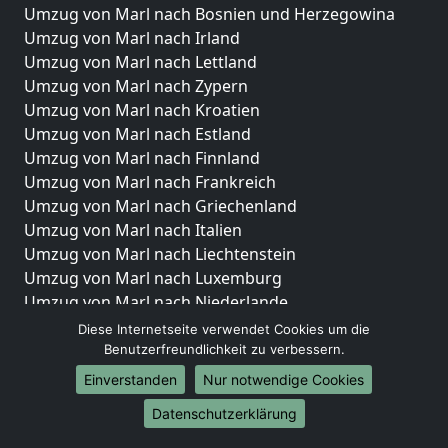
Umzug von Marl nach Bosnien und Herzegowina
Umzug von Marl nach Irland
Umzug von Marl nach Lettland
Umzug von Marl nach Zypern
Umzug von Marl nach Kroatien
Umzug von Marl nach Estland
Umzug von Marl nach Finnland
Umzug von Marl nach Frankreich
Umzug von Marl nach Griechenland
Umzug von Marl nach Italien
Umzug von Marl nach Liechtenstein
Umzug von Marl nach Luxemburg
Umzug von Marl nach Niederlande
Umzug von Marl nach Norwegen
Diese Internetseite verwendet Cookies um die
Benutzerfreundlichkeit zu verbessern.
Umzüge-Deutschlandweit
Einverstanden
Nur notwendige Cookies
Umzug von Marl nach Berlin
Datenschutzerklärung
Umzug von Marl nach Hamburg
Umzug von Marl nach München