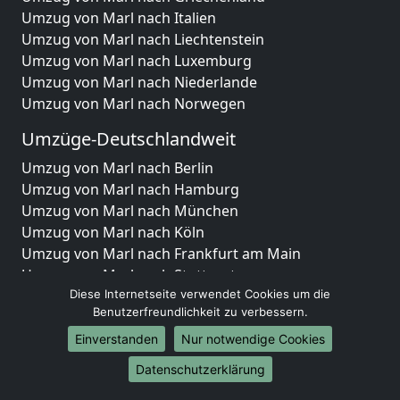
Umzug von Marl nach Italien
Umzug von Marl nach Liechtenstein
Umzug von Marl nach Luxemburg
Umzug von Marl nach Niederlande
Umzug von Marl nach Norwegen
Umzüge-Deutschlandweit
Umzug von Marl nach Berlin
Umzug von Marl nach Hamburg
Umzug von Marl nach München
Umzug von Marl nach Köln
Umzug von Marl nach Frankfurt am Main
Umzug von Marl nach Stuttgart
Umzug von Marl nach Düsseldorf
Diese Internetseite verwendet Cookies um die
Benutzerfreundlichkeit zu verbessern.
Umzug von Marl nach Leipzig
Umzug von Marl nach Dortmund
Einverstanden
Nur notwendige Cookies
Umzug von Marl nach Essen
Datenschutzerklärung
Umzug von Marl nach Bremen