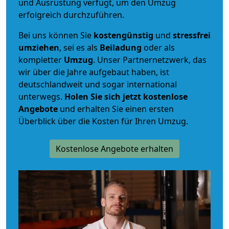
und Ausrüstung verfügt, um den Umzug
erfolgreich durchzuführen.
Bei uns können Sie
kostengünstig
und
stressfrei
umziehen
, sei es als
Beiladung
oder als
kompletter
Umzug
. Unser Partnernetzwerk, das
wir über die Jahre aufgebaut haben, ist
deutschlandweit und sogar international
unterwegs.
Holen Sie sich jetzt kostenlose
Angebote
und erhalten Sie einen ersten
Überblick über die Kosten für Ihren Umzug.
Kostenlose Angebote erhalten