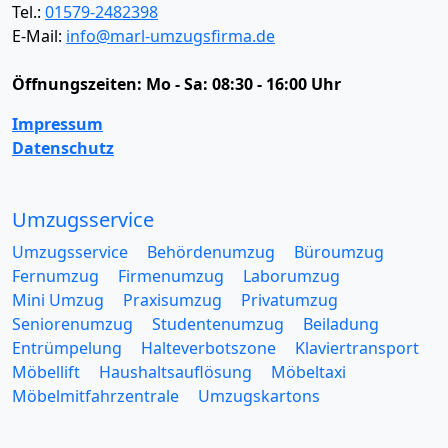
Tel.:
01579-2482398
E-Mail:
info@marl-umzugsfirma.de
Öffnungszeiten:
Mo - Sa: 08:30 - 16:00 Uhr
Impressum
Datenschutz
Umzugsservice
Umzugsservice
Behördenumzug
Büroumzug
Fernumzug
Firmenumzug
Laborumzug
Mini Umzug
Praxisumzug
Privatumzug
Seniorenumzug
Studentenumzug
Beiladung
Entrümpelung
Halteverbotszone
Klaviertransport
Möbellift
Haushaltsauflösung
Möbeltaxi
Möbelmitfahrzentrale
Umzugskartons