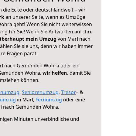
 die Ecke oder deutschlandweit – wir
erk
an unserer Seite, wenn es Umzüge
hra geht! Wenn Sie nicht weiterwissen
sung für Sie! Wenn Sie Antworten auf Ihre
 überhaupt mein Umzug
von Marl nach
len Sie sie uns, denn wir haben immer
re Fragen parat.
rl nach Gemünden Wohra oder ein
 Gemünden Wohra,
wir helfen
, damit Sie
umziehen können.
enumzug
,
Seniorenumzug
,
Tresor
– &
numzug
in Marl,
Fernumzug
oder eine
l nach Gemünden Wohra.
nigen Minuten unverbindliche und