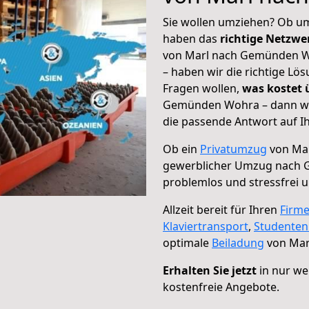
Sie wollen umziehen? Ob um
haben das
richtige Netzw
von Marl nach Gemünden Wo
– haben wir die richtige Lö
Fragen wollen,
was kostet
Gemünden Wohra – dann wäh
die passende Antwort auf Ih
Ob ein
Privatumzug
von Ma
gewerblicher Umzug nach
problemlos und stressfrei 
Allzeit bereit für Ihren
Firm
Klaviertransport
,
Studente
optimale
Beiladung
von Mar
Erhalten Sie jetzt
in nur we
kostenfreie Angebote.