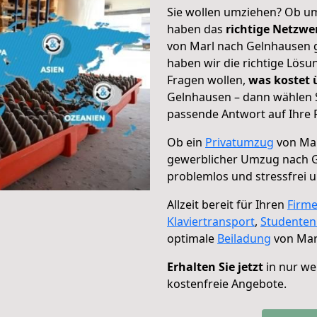
Sie wollen umziehen? Ob um
haben das
richtige Netzw
von Marl nach Gelnhausen g
haben wir die richtige Lösu
Fragen wollen,
was kostet
Gelnhausen – dann wählen S
passende Antwort auf Ihre 
Ob ein
Privatumzug
von Mar
gewerblicher Umzug nach 
problemlos und stressfrei 
Allzeit bereit für Ihren
Firm
Klaviertransport
,
Studente
optimale
Beiladung
von Mar
Erhalten Sie jetzt
in nur we
kostenfreie Angebote.