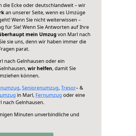
 die Ecke oder deutschlandweit – wir
erk
an unserer Seite, wenn es Umzüge
eht! Wenn Sie nicht weiterwissen –
ng für Sie! Wenn Sie Antworten auf Ihre
 überhaupt mein Umzug
von Marl nach
ie sie uns, denn wir haben immer die
Fragen parat.
l nach Gelnhausen oder ein
Gelnhausen,
wir helfen
, damit Sie
umziehen können.
enumzug
,
Seniorenumzug
,
Tresor
– &
numzug
in Marl,
Fernumzug
oder eine
l nach Gelnhausen.
nigen Minuten unverbindliche und