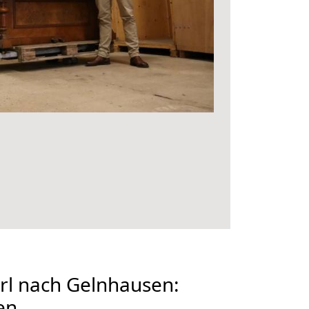
l nach Gelnhausen:
en