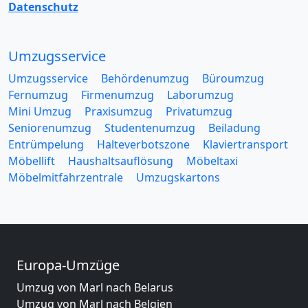
Datenschutz
Umzugsservice
Umzugsservice
Behördenumzug
Büroumzug
Fernumzug
Firmenumzug
Laborumzug
Mini Umzug
Praxisumzug
Privatumzug
Seniorenumzug
Studentenumzug
Beiladung
Entrümpelung
Halteverbotszone
Klaviertransport
Möbellift
Haushaltsauflösung
Möbeltaxi
Möbelmitfahrzentrale
Umzugskartons
Europa-Umzüge
Umzug von Marl nach Belarus
Umzug von Marl nach Belgien