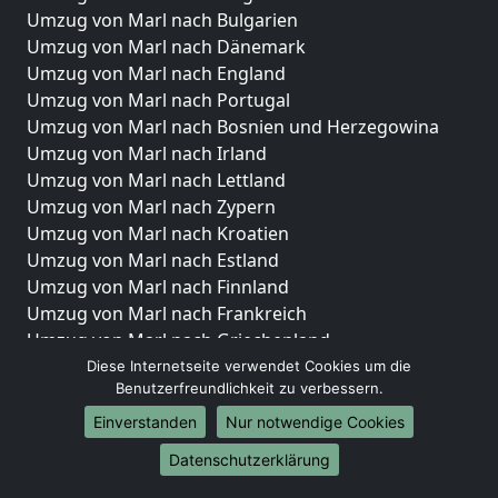
Umzug von Marl nach Bulgarien
Umzug von Marl nach Dänemark
Umzug von Marl nach England
Umzug von Marl nach Portugal
Umzug von Marl nach Bosnien und Herzegowina
Umzug von Marl nach Irland
Umzug von Marl nach Lettland
Umzug von Marl nach Zypern
Umzug von Marl nach Kroatien
Umzug von Marl nach Estland
Umzug von Marl nach Finnland
Umzug von Marl nach Frankreich
Umzug von Marl nach Griechenland
Umzug von Marl nach Italien
Diese Internetseite verwendet Cookies um die
Benutzerfreundlichkeit zu verbessern.
Umzug von Marl nach Liechtenstein
Umzug von Marl nach Luxemburg
Einverstanden
Nur notwendige Cookies
Umzug von Marl nach Niederlande
Datenschutzerklärung
Umzug von Marl nach Norwegen