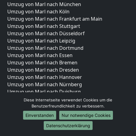
Umzug von Marl nach München
Umzug von Marl nach Köln
Umzug von Marl nach Frankfurt am Main
Umzug von Marl nach Stuttgart
Umzug von Marl nach Düsseldorf
Umzug von Marl nach Leipzig
Umzug von Marl nach Dortmund
Umzug von Marl nach Essen
Umzug von Marl nach Bremen
Umzug von Marl nach Dresden
Umzug von Marl nach Hannover
Umzug von Marl nach Nürnberg
Umzug von Marl nach Duisburg
Umzug von Marl nach Bochum
Diese Internetseite verwendet Cookies um die
Umzug von Marl nach Wuppertal
Benutzerfreundlichkeit zu verbessern.
Umzug von Marl nach Bielefeld
Einverstanden
Nur notwendige Cookies
Umzug von Marl nach Bonn
Datenschutzerklärung
Umzug von Marl nach Münster