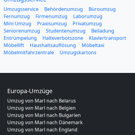
Umzugsservice
Behördenumzug
Büroumzug
Fernumzug
Firmenumzug
Laborumzug
Mini Umzug
Praxisumzug
Privatumzug
Seniorenumzug
Studentenumzug
Beiladung
Entrümpelung
Halteverbotszone
Klaviertransport
Möbellift
Haushaltsauflösung
Möbeltaxi
Möbelmitfahrzentrale
Umzugskartons
Europa-Umzüge
Umzug von Marl nach Belarus
Umzug von Marl nach Belgien
Umzug von Marl nach Bulgarien
Umzug von Marl nach Dänemark
Umzug von Marl nach England