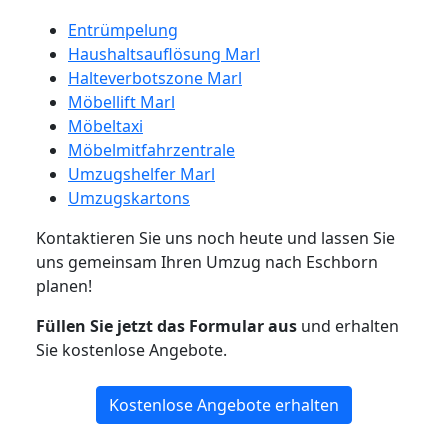
Entrümpelung
Haushaltsauflösung Marl
Halteverbotszone Marl
Möbellift Marl
Möbeltaxi
Möbelmitfahrzentrale
Umzugshelfer Marl
Umzugskartons
Kontaktieren Sie uns noch heute und lassen Sie
uns gemeinsam Ihren Umzug nach Eschborn
planen!
Füllen Sie jetzt das Formular aus
und erhalten
Sie kostenlose Angebote.
Kostenlose Angebote erhalten