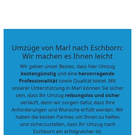
Umzüge von Marl nach Eschborn:
Wir machen es Ihnen leicht
Wir geben unser Bestes, dass hier Umzug
kostengünstig
und eine
hervorragende
Professionalität
sowie Qualität bietet. Mit
unserer Unterstützung in Marl können Sie sicher
sein, dass Ihr Umzug
reibungslos und sicher
verläuft, denn wir sorgen dafür, dass Ihre
Anforderungen und Wünsche erfüllt werden. Wir
haben die besten Partner, um Ihnen zu helfen
und sicherzustellen, dass Ihr Umzug nach
Eschborn ein erfolgreicher ist.