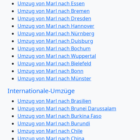
Umzug von Marl nach Essen
Umzug von Marl nach Bremen
Umzug von Marl nach Dresden
Umzug von Marl nach Hannover
Umzug von Marl nach Nürnberg
Umzug von Marl nach Duisburg
Umzug von Marl nach Bochum
Umzug von Marl nach Wuppertal
Umzug von Marl nach Bielefeld
Umzug von Marl nach Bonn
Umzug von Marl nach Münster
Internationale-Umzüge
Umzug von Marl nach Brasilien
Umzug von Marl nach Brunei Darussalam
Umzug von Marl nach Burkina Faso
Umzug von Marl nach Burundi
Umzug von Marl nach Chile
Umzug von Marl nach China