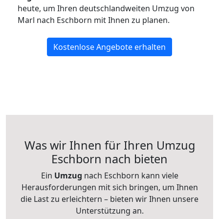
heute, um Ihren deutschlandweiten Umzug von
Marl nach Eschborn mit Ihnen zu planen.
Kostenlose Angebote erhalten
Was wir Ihnen für Ihren Umzug
Eschborn nach bieten
Ein
Umzug
nach Eschborn kann viele
Herausforderungen mit sich bringen, um Ihnen
die Last zu erleichtern – bieten wir Ihnen unsere
Unterstützung an.