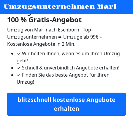
Umzugsunternehmen Marl
Umzug von Marl nach Eschborn ☛
100 % Gratis-Angebot
Umzug von Marl nach Eschborn : Top-
Umzugsunternehmen ➨ Umzüge ab 99€ –
Kostenlose Angebote in 2 Min.
✓
Wir helfen Ihnen, wenn es um Ihren Umzug
geht!
✓
Schnell & unverbindlich Angebote erhalten!
✓
Finden Sie das beste Angebot für Ihren
Umzug!
blitzschnell kostenlose Angebote
erhalten