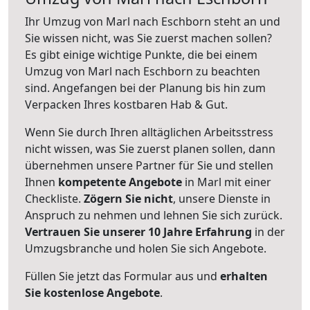
Ihr Umzug von Marl nach Eschborn steht an und
Sie wissen nicht, was Sie zuerst machen sollen?
Es gibt einige wichtige Punkte, die bei einem
Umzug von Marl nach Eschborn zu beachten
sind.
Angefangen bei der Planung bis hin zum
Verpacken Ihres kostbaren Hab & Gut.
Wenn Sie durch Ihren alltäglichen Arbeitsstress
nicht wissen, was Sie zuerst planen sollen, dann
übernehmen unsere Partner für Sie und stellen
Ihnen
kompetente Angebote
in Marl mit einer
Checkliste.
Zögern Sie nicht
, unsere Dienste in
Anspruch zu nehmen und lehnen Sie sich zurück.
Vertrauen Sie unserer 10 Jahre Erfahrung
in der
Umzugsbranche und holen Sie sich Angebote.
Füllen Sie jetzt das Formular aus und
erhalten
Sie kostenlose Angebote
.