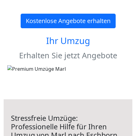
Kostenlose Angebote erhalten
Ihr Umzug
Erhalten Sie jetzt Angebote
Stressfreie Umzüge:
Professionelle Hilfe für Ihren
Umzug von Marl nach Eschborn