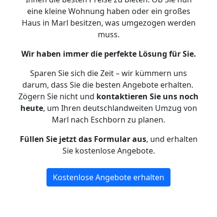
eine kleine Wohnung haben oder ein großes
Haus in Marl besitzen, was umgezogen werden
muss.
Wir haben immer die perfekte Lösung für Sie.
Sparen Sie sich die Zeit – wir kümmern uns
darum, dass Sie die besten Angebote erhalten.
Zögern Sie nicht und
kontaktieren Sie uns noch
heute
, um Ihren deutschlandweiten Umzug von
Marl nach Eschborn zu planen.
Füllen Sie jetzt das Formular aus
, und erhalten
Sie kostenlose Angebote.
Kostenlose Angebote erhalten