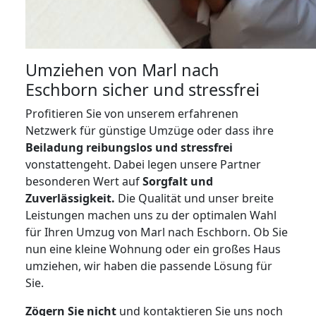
Umziehen von
Marl nach
Eschborn
sicher und stressfrei
Profitieren Sie von unserem erfahrenen
Netzwerk für günstige Umzüge oder dass ihre
Beiladung reibungslos und stressfrei
vonstattengeht. Dabei legen unsere Partner
besonderen Wert auf
Sorgfalt und
Zuverlässigkeit.
Die Qualität und unser breite
Leistungen machen uns zu der optimalen Wahl
für Ihren Umzug von Marl nach Eschborn. Ob Sie
nun eine kleine Wohnung oder ein großes Haus
umziehen, wir haben die passende Lösung für
Sie.
Zögern Sie nicht
und kontaktieren Sie uns noch