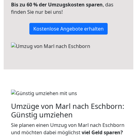
Bis zu 60 % der Umzugskosten sparen
, das
finden Sie nur bei uns!
Kostenlose Angebote erhalten
Umzüge von Marl nach Eschborn:
Günstig umziehen
Sie planen einen Umzug von Marl nach Eschborn
und möchten dabei möglichst
viel Geld sparen?