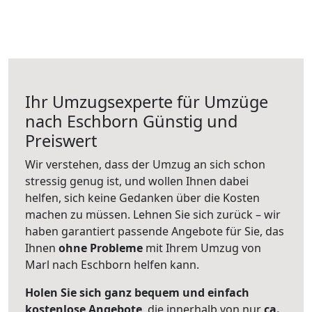
Ihr Umzugsexperte für Umzüge
nach
Eschborn
Günstig und
Preiswert
Wir verstehen, dass der Umzug an sich schon
stressig genug ist, und wollen Ihnen dabei
helfen, sich keine Gedanken über die Kosten
machen zu müssen. Lehnen Sie sich zurück – wir
haben garantiert passende Angebote für Sie, das
Ihnen
ohne Probleme
mit Ihrem Umzug von
Marl nach Eschborn helfen kann.
Holen Sie sich ganz bequem und einfach
kostenlose Angebote
, die innerhalb von nur
ca.