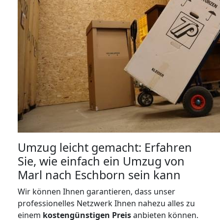
Umzug leicht gemacht: Erfahren
Sie, wie einfach ein Umzug von
Marl nach Eschborn sein kann
Wir können Ihnen garantieren, dass unser
professionelles Netzwerk Ihnen nahezu alles zu
einem
kostengünstigen
Preis
anbieten können.