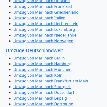
Umzug von Marl nach Finnland
Umzug von Marl nach Frankreich
Umzug von Marl nach Griechenland
Umzug von Marl nach Italien
Umzug von Marl nach Liechtenstein
Umzug von Marl nach Luxemburg
Umzug von Marl nach Niederlande
Umzug von Marl nach Norwegen
Umzüge-Deutschlandweit
Umzug von Marl nach Berlin
Umzug von Marl nach Hamburg
Umzug von Marl nach München
Umzug von Marl nach Köln
Umzug von Marl nach Frankfurt am Main
Umzug von Marl nach Stuttgart
Umzug von Marl nach Düsseldorf
Umzug von Marl nach Leipzig
Umzug von Marl nach Dortmund