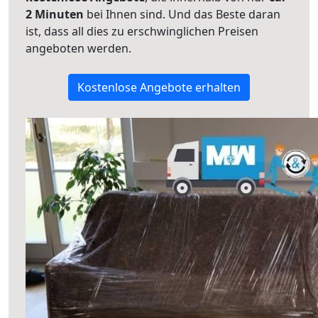
2 Minuten
bei Ihnen sind. Und das Beste daran
ist, dass all dies zu erschwinglichen Preisen
angeboten werden.
Kostenlose Angebote erhalten