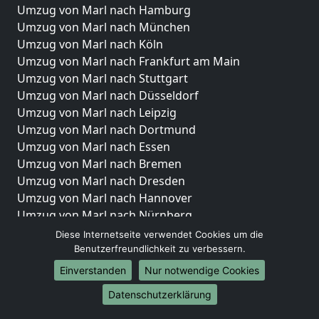
Umzug von Marl nach Hamburg
Umzug von Marl nach München
Umzug von Marl nach Köln
Umzug von Marl nach Frankfurt am Main
Umzug von Marl nach Stuttgart
Umzug von Marl nach Düsseldorf
Umzug von Marl nach Leipzig
Umzug von Marl nach Dortmund
Umzug von Marl nach Essen
Umzug von Marl nach Bremen
Umzug von Marl nach Dresden
Umzug von Marl nach Hannover
Umzug von Marl nach Nürnberg
Umzug von Marl nach Duisburg
Diese Internetseite verwendet Cookies um die
Umzug von Marl nach Bochum
Benutzerfreundlichkeit zu verbessern.
Umzug von Marl nach Wuppertal
Einverstanden
Nur notwendige Cookies
Umzug von Marl nach Bielefeld
Datenschutzerklärung
Umzug von Marl nach Bonn
Umzug von Marl nach Münster