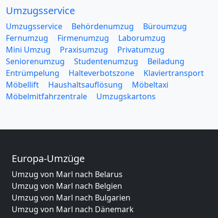
Umzugsservice
Umzugsservice
Behördenumzug
Büroumzug
Fernumzug
Firmenumzug
Laborumzug
Mini Umzug
Praxisumzug
Privatumzug
Seniorenumzug
Studentenumzug
Beiladung
Entrümpelung
Halteverbotszone
Klaviertransport
Möbellift
Haushaltsauflösung
Möbeltaxi
Möbelmitfahrzentrale
Umzugskartons
Europa-Umzüge
Umzug von Marl nach Belarus
Umzug von Marl nach Belgien
Umzug von Marl nach Bulgarien
Umzug von Marl nach Dänemark