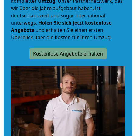
kompletter
Umzug
. Unser Partnernetzwerk, das
wir über die Jahre aufgebaut haben, ist
deutschlandweit und sogar international
unterwegs.
Holen Sie sich jetzt kostenlose
Angebote
und erhalten Sie einen ersten
Überblick über die Kosten für Ihren Umzug.
Kostenlose Angebote erhalten